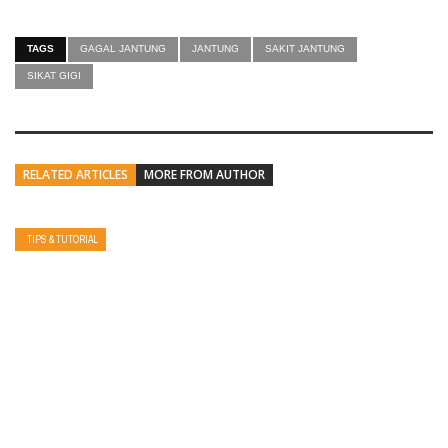
TAGS
GAGAL JANTUNG
JANTUNG
SAKIT JANTUNG
SIKAT GIGI
RELATED ARTICLES
MORE FROM AUTHOR
TIPS & TUTORIAL