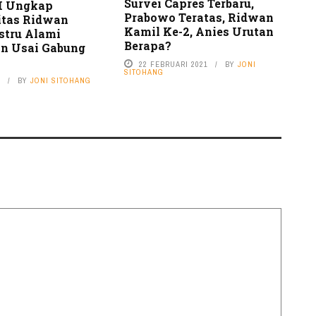
Survei Capres Terbaru,
PI Ungkap
Prabowo Teratas, Ridwan
litas Ridwan
Kamil Ke-2, Anies Urutan
stru Alami
Berapa?
n Usai Gabung
22 FEBRUARI 2021
BY
JONI
SITOHANG
3
BY
JONI SITOHANG