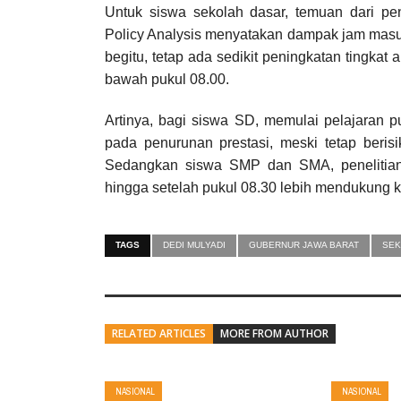
Untuk siswa sekolah dasar, temuan dari pe
Policy Analysis menyatakan dampak jam masuk l
begitu, tetap ada sedikit peningkatan tingkat 
bawah pukul 08.00.
Artinya, bagi siswa SD, memulai pelajaran p
pada penurunan prestasi, meski tetap beri
Sedangkan siswa SMP dan SMA, penelitia
hingga setelah pukul 08.30 lebih mendukung 
TAGS
DEDI MULYADI
GUBERNUR JAWA BARAT
SEK
RELATED ARTICLES
MORE FROM AUTHOR
NASIONAL
NASIONAL