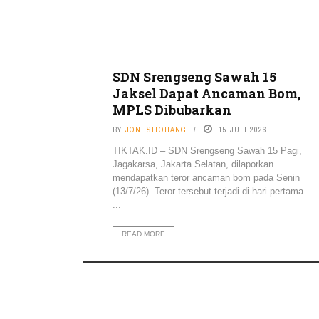
SDN Srengseng Sawah 15
Jaksel Dapat Ancaman Bom,
MPLS Dibubarkan
BY
JONI SITOHANG
15 JULI 2026
TIKTAK.ID – SDN Srengseng Sawah 15 Pagi,
Jagakarsa, Jakarta Selatan, dilaporkan
mendapatkan teror ancaman bom pada Senin
(13/7/26). Teror tersebut terjadi di hari pertama
...
READ MORE