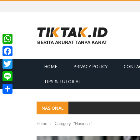
WhatsApp
Facebook
HOME
PRIVACY POLICY
CONTA
Twitter
TIPS & TUTORIAL
Line
Share
NASIONAL
Home
›
Category: "Nasional"