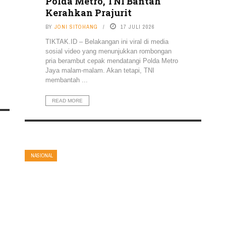
Polda Metro, TNI Bantah
Kerahkan Prajurit
BY
JONI SITOHANG
17 JULI 2026
TIKTAK.ID – Belakangan ini viral di media
sosial video yang menunjukkan rombongan
pria berambut cepak mendatangi Polda Metro
Jaya malam-malam. Akan tetapi, TNI
membantah ...
READ MORE
NASIONAL