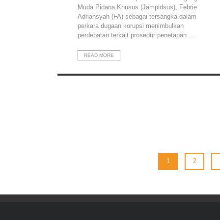
Muda Pidana Khusus (Jampidsus), Febrie
Adriansyah (FA) sebagai tersangka dalam
perkara dugaan korupsi menimbulkan
perdebatan terkait prosedur penetapan ...
READ MORE
1
2