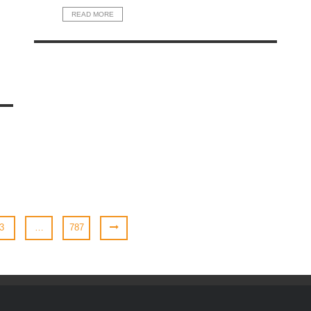
READ MORE
3
…
787