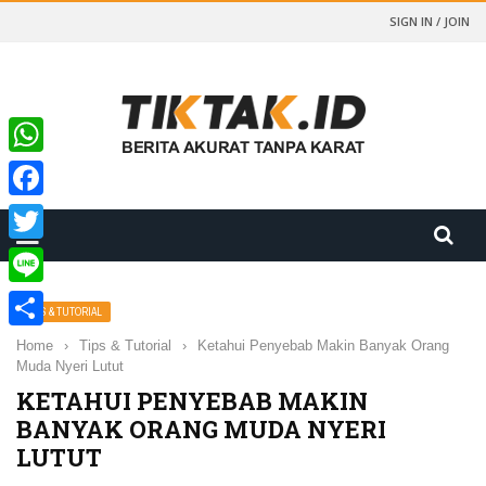
SIGN IN / JOIN
WhatsApp
Facebook
Twitter
Line
TIPS & TUTORIAL
Share
Home
›
Tips & Tutorial
›
Ketahui Penyebab Makin Banyak Orang
Muda Nyeri Lutut
KETAHUI PENYEBAB MAKIN
BANYAK ORANG MUDA NYERI
LUTUT