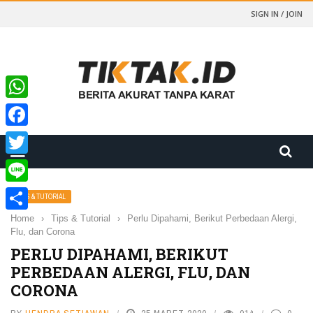
SIGN IN / JOIN
WhatsApp
Facebook
Twitter
Line
TIPS & TUTORIAL
Home
›
Tips & Tutorial
›
Perlu Dipahami, Berikut Perbedaan Alergi,
Share
Flu, dan Corona
PERLU DIPAHAMI, BERIKUT
PERBEDAAN ALERGI, FLU, DAN
CORONA