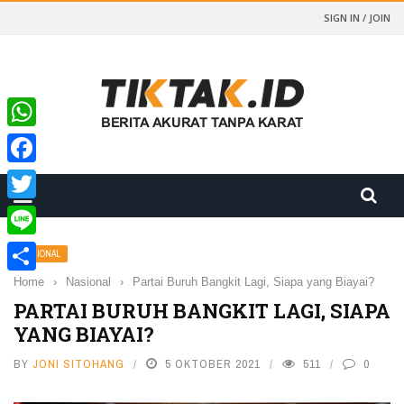
SIGN IN / JOIN
WhatsApp
Facebook
Twitter
Line
NASIONAL
Home
›
Nasional
›
Partai Buruh Bangkit Lagi, Siapa yang Biayai?
Share
PARTAI BURUH BANGKIT LAGI, SIAPA
YANG BIAYAI?
BY
JONI SITOHANG
5 OKTOBER 2021
511
0