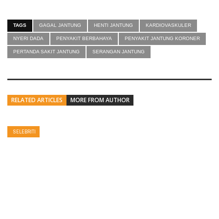
TAGS
GAGAL JANTUNG
HENTI JANTUNG
KARDIOVASKULER
NYERI DADA
PENYAKIT BERBAHAYA
PENYAKIT JANTUNG KORONER
PERTANDA SAKIT JANTUNG
SERANGAN JANTUNG
RELATED ARTICLES
MORE FROM AUTHOR
SELEBRITI