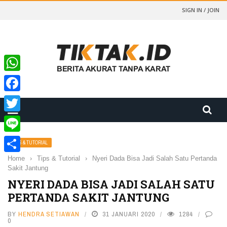
SIGN IN / JOIN
WhatsApp
Facebook
Twitter
Line
TIPS & TUTORIAL
Home
›
Tips & Tutorial
›
Nyeri Dada Bisa Jadi Salah Satu Pertanda
Share
Sakit Jantung
NYERI DADA BISA JADI SALAH SATU
PERTANDA SAKIT JANTUNG
BY
HENDRA SETIAWAN
31 JANUARI 2020
1284
0