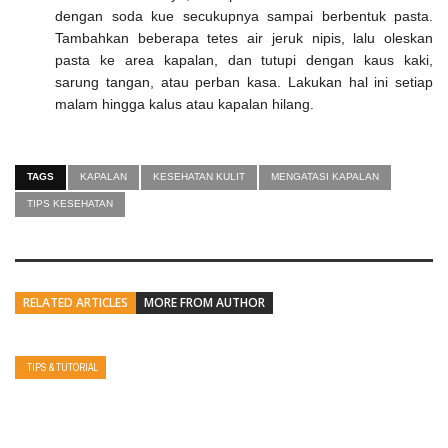
dengan soda kue secukupnya sampai berbentuk pasta.
Tambahkan beberapa tetes air jeruk nipis, lalu oleskan
pasta ke area kapalan, dan tutupi dengan kaus kaki,
sarung tangan, atau perban kasa. Lakukan hal ini setiap
malam hingga kalus atau kapalan hilang.
TAGS
KAPALAN
KESEHATAN KULIT
MENGATASI KAPALAN
TIPS KESEHATAN
RELATED ARTICLES
MORE FROM AUTHOR
TIPS & TUTORIAL