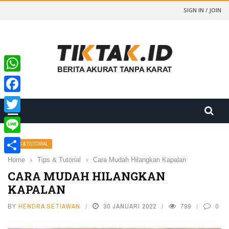
SIGN IN / JOIN
WhatsApp
Facebook
Twitter
Line
TIPS & TUTORIAL
Home
›
Tips & Tutorial
›
Cara Mudah Hilangkan Kapalan
Share
CARA MUDAH HILANGKAN
KAPALAN
BY
HENDRA SETIAWAN
30 JANUARI 2022
799
0