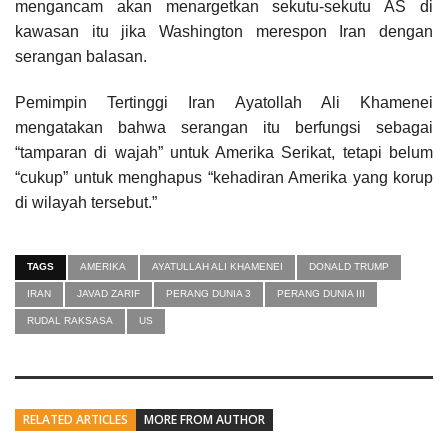
mengancam akan menargetkan sekutu-sekutu AS di
kawasan itu jika Washington merespon Iran dengan
serangan balasan.
Pemimpin Tertinggi Iran Ayatollah Ali Khamenei
mengatakan bahwa serangan itu berfungsi sebagai
“tamparan di wajah” untuk Amerika Serikat, tetapi belum
“cukup” untuk menghapus “kehadiran Amerika yang korup
di wilayah tersebut.”
TAGS
AMERIKA
AYATULLAH ALI KHAMENEI
DONALD TRUMP
IRAN
JAVAD ZARIF
PERANG DUNIA 3
PERANG DUNIA III
RUDAL RAKSASA
US
RELATED ARTICLES
MORE FROM AUTHOR