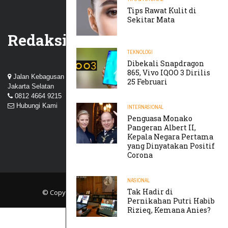
Tips Rawat Kulit di
Sekitar Mata
Redaksi
TEKNOLOGI
Dibekali Snapdragon
865, Vivo IQOO 3 Dirilis
Jalan Kebagusan III, Perum Nuansa Kebagusan, Pasar Minggu,
25 Februari
Jakarta Selatan
0812 4664 9215
Hubungi Kami
INTERNASIONAL
Penguasa Monako
Pangeran Albert II,
Kepala Negara Pertama
yang Dinyatakan Positif
Corona
NASIONAL
Tak Hadir di
© Copyright 2019
TIKTAK.ID
. All rights reserved.
Pernikahan Putri Habib
Rizieq, Kemana Anies?