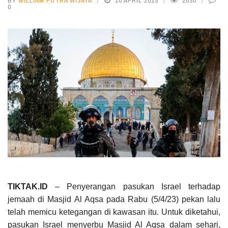
BY
WILLIAM PUTRA WIJAYA
10 APRIL 2023
2630
0
TIKTAK.ID
– Penyerangan pasukan Israel terhadap
jemaah di Masjid Al Aqsa pada Rabu (5/4/23) pekan lalu
telah memicu ketegangan di kawasan itu. Untuk diketahui,
pasukan Israel menyerbu Masjid Al Aqsa dalam sehari,