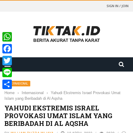
SIGN IN / JOIN
WhatsApp
Facebook
Twitter
Line
INTERNASIONAL
Home
›
Internasional
›
Yahudi Ekstremis Israel Provokasi Umat
Share
Islam yang Beribadah di Al Aqsha
YAHUDI EKSTREMIS ISRAEL
PROVOKASI UMAT ISLAM YANG
BERIBADAH DI AL AQSHA