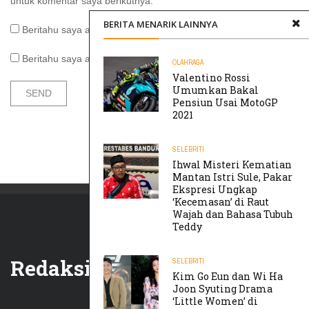
untuk komentar saya berikutnya.
BERITA MENARIK LAINNYA
Beritahu saya akan tindak lanjut komentar melalui surel.
Beritahu saya akan tulisan baru melalui surel.
OLAHRAGA
Valentino Rossi
Umumkan Bakal
Pensiun Usai MotoGP
2021
SELEBRITI
Ihwal Misteri Kematian
Mantan Istri Sule, Pakar
Ekspresi Ungkap
‘Kecemasan’ di Raut
Wajah dan Bahasa Tubuh
Teddy
Redaksi
SELEBRITI
Kim Go Eun dan Wi Ha
Joon Syuting Drama
‘Little Women’ di