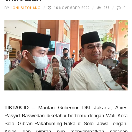
BY
JONI SITOHANG
16 NOVEMBER 2022
277
0
TIKTAK.ID
– Mantan Gubernur DKI Jakarta, Anies
Rasyid Baswedan diketahui bertemu dengan Wali Kota
Solo, Gibran Rakabuming Raka di Solo, Jawa Tengah.
Anies dan Gibran pun menyempatkan sarapan