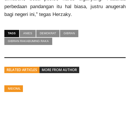
perbedaan pandangan itu hal biasa, justru anugerah
bagi negeri ini,” tegas Herzaky.
TAGS
ANIES
DEMOKRAT
GIBRAN
GIBRAN RAKABUMING RAKA
RELATED ARTICLES
MORE FROM AUTHOR
NASIONAL