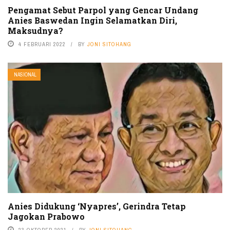
Pengamat Sebut Parpol yang Gencar Undang
Anies Baswedan Ingin Selamatkan Diri,
Maksudnya?
4 FEBRUARI 2022
BY
JONI SITOHANG
NASIONAL
Anies Didukung ‘Nyapres’, Gerindra Tetap
Jagokan Prabowo
23 OKTOBER 2021
BY
JONI SITOHANG