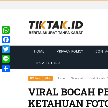
WhatsApp
Facebook
HOME
PRIVACY POLICY
CONTA
Twitter
TIPS & TUTORIAL
Line
Share
Home
›
Nasional
›
Viral Bocah 
NASIONAL
VIRAL
VIRAL BOCAH 
KETAHUAN FOTO