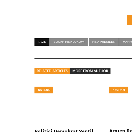
TAGS
BOCAH HINA JOKOWI
HINA PRESIDEN
MAHF
RELATED ARTICLES
MORE FROM AUTHOR
NASIONAL
NASIONAL
Amien Ra
Politisi Demokrat Sentil