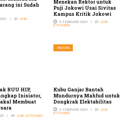
Menekan Rektor untuk
arang ini Sudah
Puji Jokowi Usai Sivitas
Kampus Kritik Jokowi
2021
BY
JONI
9 FEBRUARI 2024
BY
JONI
SITOHANG
NASIONAL
ak RUU HIP,
Kubu Ganjar Bantah
angkap Inisiator,
Mundurnya Mahfud untuk
Bakal Membuat
Dongkrak Elektabilitas
gsara
5 FEBRUARI 2024
BY
JONI
SITOHANG
020
BY
JONI SITOHANG