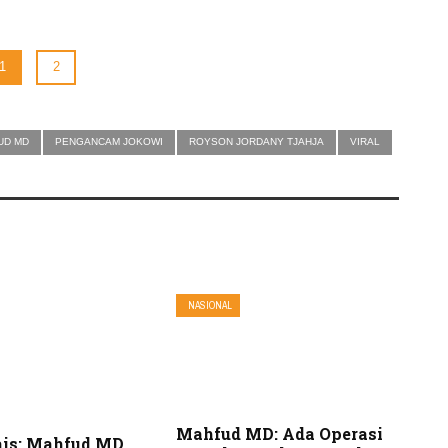
1
2
UD MD
PENGANCAM JOKOWI
ROYSON JORDANY TJAHJA
VIRAL
NASIONAL
Mahfud MD: Ada Operasi
is: Mahfud MD