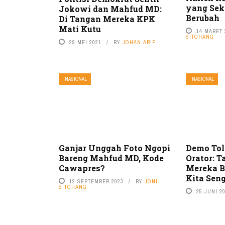
yang Sek
Jokowi dan Mahfud MD:
Berubah
Di Tangan Mereka KPK
Mati Kutu
14 MARET 
SITOHANG
29 MEI 2021
BY
JOHAN ARIF
NASIONAL
NASIONAL
Ganjar Unggah Foto Ngopi
Demo Tol
Bareng Mahfud MD, Kode
Orator: T
Cawapres?
Mereka 
Kita Sen
12 SEPTEMBER 2023
BY
JONI
SITOHANG
25 JUNI 2