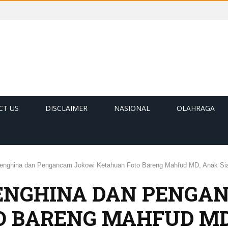
CT US
DISCLAIMER
NASIONAL
OLAHRAGA
Penghina dan Pengancam Jokowi Ketahuan Foto Bareng Mahfud MD, Anak Sia
PENGHINA DAN PENGA
 BARENG MAHFUD MD,