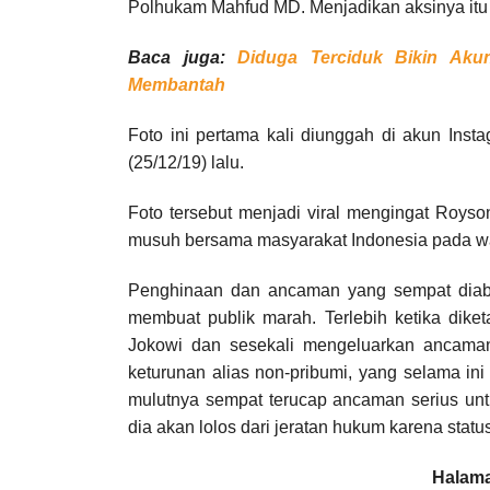
Polhukam Mahfud MD. Menjadikan aksinya itu k
Baca juga:
Diduga Terciduk Bikin Ak
Membantah
Foto ini pertama kali diunggah di akun Ins
(25/12/19) lalu.
Foto tersebut menjadi viral mengingat Roys
musuh bersama masyarakat Indonesia pada wa
Penghinaan dan ancaman yang sempat diabadi
membuat publik marah. Terlebih ketika dike
Jokowi dan sesekali mengeluarkan ancaman
keturunan alias non-pribumi, yang selama ini 
mulutnya sempat terucap ancaman serius unt
dia akan lolos dari jeratan hukum karena statu
Halama