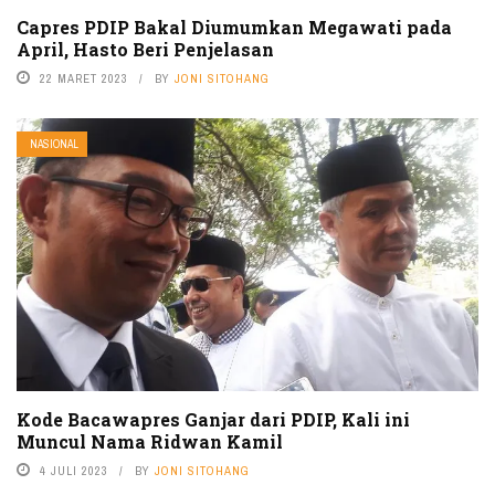
Capres PDIP Bakal Diumumkan Megawati pada
April, Hasto Beri Penjelasan
22 MARET 2023
BY
JONI SITOHANG
NASIONAL
Kode Bacawapres Ganjar dari PDIP, Kali ini
Muncul Nama Ridwan Kamil
4 JULI 2023
BY
JONI SITOHANG