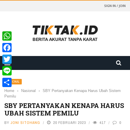
SIGN IN / JOIN
WhatsApp
Facebook
Twitter
Line
NASIONAL
Home
›
Nasional
›
SBY Pertanyakan Kenapa Harus Ubah Sistem
Share
Pemilu
SBY PERTANYAKAN KENAPA HARUS
UBAH SISTEM PEMILU
BY
JONI SITOHANG
20 FEBRUARI 2023
417
0