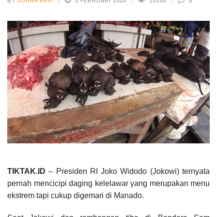
BY
JOHAN ARIF
2 FEBRUARI 2020
10100
0
TIKTAK.ID
– Presiden RI Joko Widodo (Jokowi) ternyata
pernah mencicipi daging kelelawar yang merupakan menu
ekstrem tapi cukup digemari di Manado.