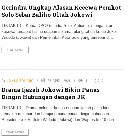
Gerindra Ungkap Alasan Kecewa Pemkot
Solo Sebar Baliho Ultah Jokowi
TIKTAK.ID – Ketua DPC Gerindra Solo, Ardianto, mengatakan
kecewa terdapat baliho ucapan selamat ulang tahun ke-65 Joko
Widodo (Jokowi) dari Pemerintah Kota Solo yang tersebar di ...
READ MORE
BY
JONI SITOHANG
28 APRIL 2026
1
0
Drama Ijazah Jokowi Bikin Panas-
Dingin Hubungan dengan JK
TIKTAK.ID – Drama polemik kasus dugaan ijazah palsu kini
semakin melebar dan berujung pada panas-dingin hubungan
Presiden ke-7 RI Joko Widodo (Jokowi) dan Wapres ke-10 dan ...
READ MORE