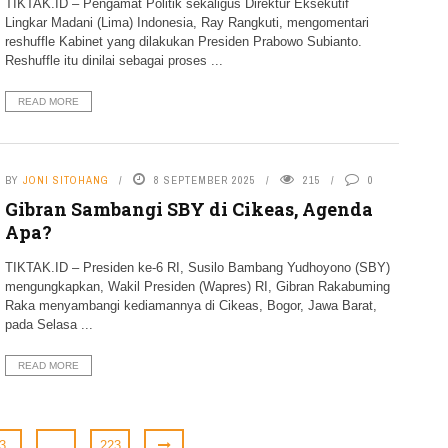
TIKTAK.ID – Pengamat Politik sekaligus Direktur Eksekutif
Lingkar Madani (Lima) Indonesia, Ray Rangkuti, mengomentari
reshuffle Kabinet yang dilakukan Presiden Prabowo Subianto.
Reshuffle itu dinilai sebagai proses ...
READ MORE
BY
JONI SITOHANG
8 SEPTEMBER 2025
215
0
Gibran Sambangi SBY di Cikeas, Agenda
Apa?
TIKTAK.ID – Presiden ke-6 RI, Susilo Bambang Yudhoyono (SBY)
mengungkapkan, Wakil Presiden (Wapres) RI, Gibran Rakabuming
Raka menyambangi kediamannya di Cikeas, Bogor, Jawa Barat,
pada Selasa ...
READ MORE
3
…
223