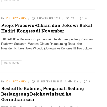
BY
JONI SITOHANG
5 NOVEMBER 2025
78
0
Projo: Prabowo-Gibran dan Jokowi Bakal
Hadiri Kongres di November
TIKTAK.ID – Relawan Projo mengaku telah mengundang Presiden
Prabowo Subianto, Wapres Gibran Rakabuming Raka, dan
Presiden RI ke-7 Joko Widodo (Jokowi) ke Kongres III Pro Jokowi
...
READ MORE
BY
JONI SITOHANG
18 SEPTEMBER 2025
214
0
Reshuffle Kabinet, Pengamat: Sedang
Berlangsung Dejokowinisasi ke
Gerindranisasi