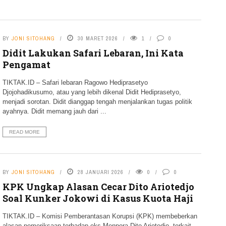
BY
JONI SITOHANG
30 MARET 2026
1
0
Didit Lakukan Safari Lebaran, Ini Kata
Pengamat
TIKTAK.ID – Safari lebaran Ragowo Hediprasetyo
Djojohadikusumo, atau yang lebih dikenal Didit Hediprasetyo,
menjadi sorotan. Didit dianggap tengah menjalankan tugas politik
ayahnya. Didit memang jauh dari ...
READ MORE
BY
JONI SITOHANG
28 JANUARI 2026
0
0
KPK Ungkap Alasan Cecar Dito Ariotedjo
Soal Kunker Jokowi di Kasus Kuota Haji
TIKTAK.ID – Komisi Pemberantasan Korupsi (KPK) membeberkan
alasan pemeriksaan terhadap eks Menpora Dito Ariotedjo, terkait