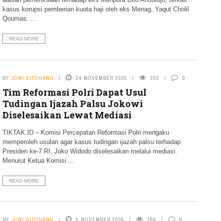
kasus korupsi pemberian kuota haji oleh eks Menag, Yaqut Cholil
Qoumas. ...
READ MORE
BY
JONI SITOHANG
24 NOVEMBER 2025
202
0
Tim Reformasi Polri Dapat Usul
Tudingan Ijazah Palsu Jokowi
Diselesaikan Lewat Mediasi
TIKTAK.ID – Komisi Percepatan Reformasi Polri mengaku
memperoleh usulan agar kasus tudingan ijazah palsu terhadap
Presiden ke-7 RI, Joko Widodo diselesaikan melalui mediasi.
Menurut Ketua Komisi ...
READ MORE
BY
JONI SITOHANG
5 NOVEMBER 2025
255
0