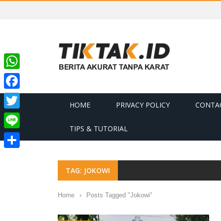
WhatsApp
Facebook
HOME
PRIVACY POLICY
CONTA
Twitter
TIPS & TUTORIAL
Line
Share
TAG: JOKOWI
Home
›
Posts Tagged "Jokowi"