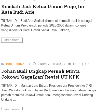
Kembali Jadi Ketua Umum Projo, Ini
Kata Budi Arie
TIKTAK.ID – Budi Arie Setiadi diketahui kembali terpilih sebagai
Ketua Umum Projo untuk periode 2025-2030 dalam Kongres III,
yang digelar di Hotel Grand Sahid Jaya, Jakarta, ...
READ MORE
BY
JONI SITOHANG
5 NOVEMBER 2025
89
0
Johan Budi Ungkap Pernah Minta
Jokowi ‘Gagalkan’ Revisi UU KPK
TIKTAK.ID – Mantan Juru Bicara Presiden era Presiden ke-7 RI
Joko Widodo (Jokowi), Johan Budi, mengungkapkan bahwa dirinya
pernah meminta Jokowi untuk tidak mengesahkan revisi Undang-
Undang ...
READ MORE