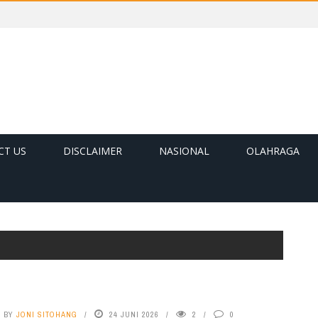
CT US
DISCLAIMER
NASIONAL
OLAHRAGA
BY
JONI SITOHANG
24 JUNI 2026
2
0