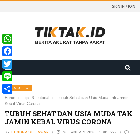
SIGN IN / JOIN
WhatsApp
Facebook
Twitter
Line
TIPS & TUTORIAL
Home
›
Tips & Tutorial
›
Tubuh Sehat dan Usia Muda Tak Jamin
Share
Kebal Virus Corona
TUBUH SEHAT DAN USIA MUDA TAK
JAMIN KEBAL VIRUS CORONA
BY
HENDRA SETIAWAN
30 JANUARI 2020
927
0