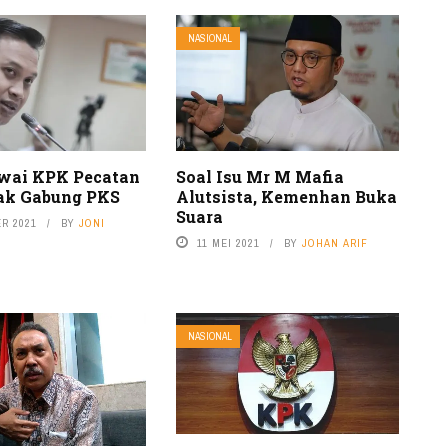
NASIONAL
wai KPK Pecatan
Soal Isu Mr M Mafia
jak Gabung PKS
Alutsista, Kemenhan Buka
Suara
R 2021
BY
JONI
11 MEI 2021
BY
JOHAN ARIF
NASIONAL