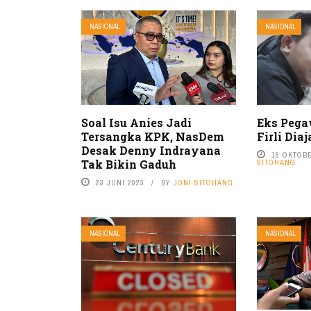
NASIONAL
NASIONAL
Soal Isu Anies Jadi
Eks Pega
Tersangka KPK, NasDem
Firli Dia
Desak Denny Indrayana
16 OKTOBE
Tak Bikin Gaduh
SITOHANG
23 JUNI 2023
BY
JONI SITOHANG
NASIONAL
NASIONAL