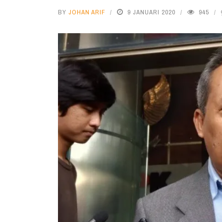
BY
JOHAN ARIF
9 JANUARI 2020
945