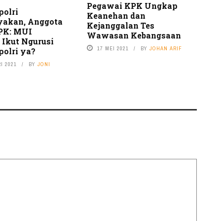
Pegawai KPK Ungkap
polri
Keanehan dan
yakan, Anggota
Kejanggalan Tes
PK: MUI
Wawasan Kebangsaan
 Ikut Ngurusi
17 MEI 2021
BY
JOHAN ARIF
polri ya?
I 2021
BY
JONI