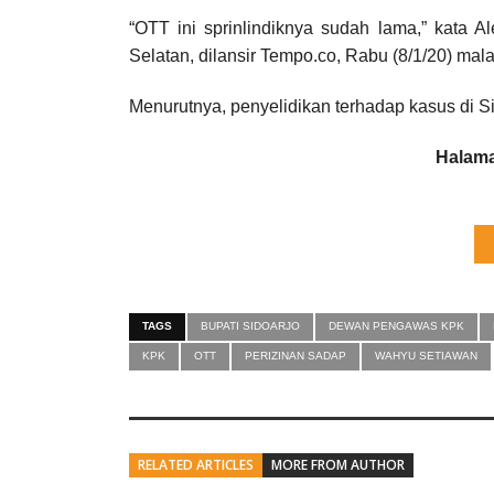
“OTT ini sprinlindiknya sudah lama,” kata A
Selatan, dilansir Tempo.co, Rabu (8/1/20) mal
Menurutnya, penyelidikan terhadap kasus di S
Halama
TAGS
BUPATI SIDOARJO
DEWAN PENGAWAS KPK
KPK
OTT
PERIZINAN SADAP
WAHYU SETIAWAN
RELATED ARTICLES
MORE FROM AUTHOR