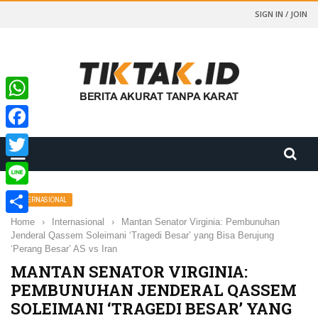
SIGN IN / JOIN
WhatsApp
Facebook
Twitter
Line
INTERNASIONAL
Home
›
Internasional
›
Mantan Senator Virginia: Pembunuhan
Share
Jenderal Qassem Soleimani ‘Tragedi Besar’ yang Bisa Berujung
‘Perang Besar’ AS vs Iran
MANTAN SENATOR VIRGINIA:
PEMBUNUHAN JENDERAL QASSEM
SOLEIMANI ‘TRAGEDI BESAR’ YANG