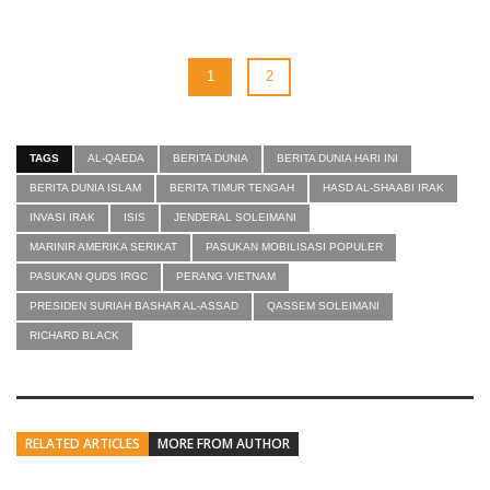
1
2
TAGS
AL-QAEDA
BERITA DUNIA
BERITA DUNIA HARI INI
BERITA DUNIA ISLAM
BERITA TIMUR TENGAH
HASD AL-SHAABI IRAK
INVASI IRAK
ISIS
JENDERAL SOLEIMANI
MARINIR AMERIKA SERIKAT
PASUKAN MOBILISASI POPULER
PASUKAN QUDS IRGC
PERANG VIETNAM
PRESIDEN SURIAH BASHAR AL-ASSAD
QASSEM SOLEIMANI
RICHARD BLACK
RELATED ARTICLES
MORE FROM AUTHOR