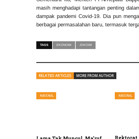
masih menghadapi tantangan penting dal
dampak pandemi Covid-19. Dia pun mengan
berbagai permasalahan baru, termasuk terg
TAGS
EKONOMI
JOKOWI
RELATED ARTICLES
MORE FROM AUTHOR
NASIONAL
NASIONAL
Rektorat
Lama Tak Muncul, Ma’ruf