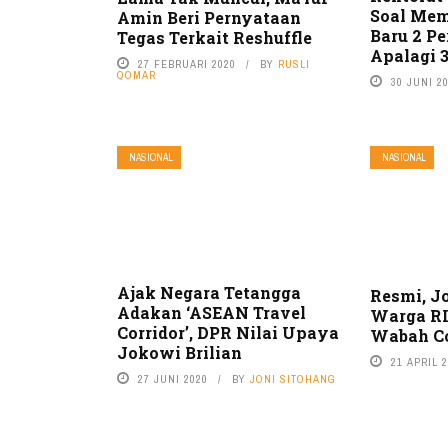
Soal Mem
Amin Beri Pernyataan
Baru 2 Pe
Tegas Terkait Reshuffle
Apalagi 3
27 FEBRUARI 2020
BY
RUSLI
QOMAR
30 JUNI 2
NASIONAL
NASIONAL
Ajak Negara Tetangga
Resmi, J
Adakan ‘ASEAN Travel
Warga RI
Corridor’, DPR Nilai Upaya
Wabah C
Jokowi Brilian
21 APRIL 
27 JUNI 2020
BY
JONI SITOHANG