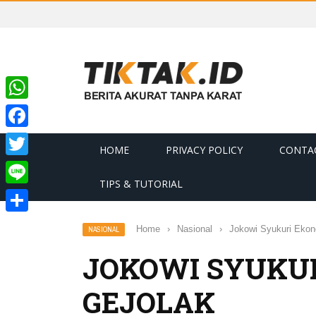
WhatsApp
Facebook
HOME
PRIVACY POLICY
CONTA
Twitter
TIPS & TUTORIAL
Line
Share
Home
›
Nasional
›
Jokowi Syukuri Ekono
NASIONAL
JOKOWI SYUKUR
GEJOLAK