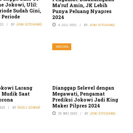
e Jokowi, Ulil:
Ma’ruf Amin, JK Lebih
riode Sudah Gini,
Punya Peluang Nyapres
 Periode
2024
021
BY
JONI SITOHANG
4 JULI 2021
BY
JONI SITOHANG
NASIONAL
okowi Larang
Dianggap Selevel dengan
 Mudik Saat
Megawati, Pengamat
orona
Prediksi Jokowi Jadi King
Maker Pilpres 2024
2020
BY
RUSLI QOMAR
25 MEI 2022
BY
JONI SITOHANG