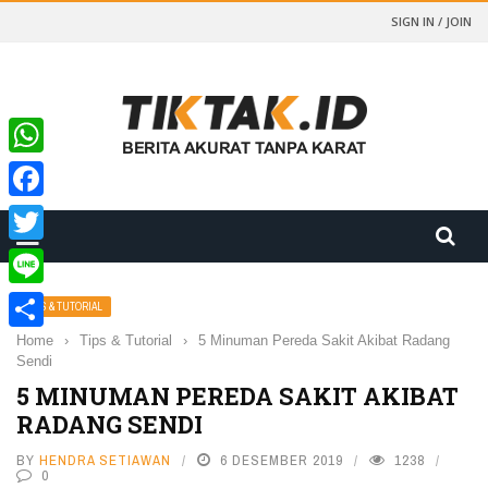
SIGN IN / JOIN
WhatsApp
Facebook
Twitter
Line
TIPS & TUTORIAL
Home
›
Tips & Tutorial
›
5 Minuman Pereda Sakit Akibat Radang
Share
Sendi
5 MINUMAN PEREDA SAKIT AKIBAT
RADANG SENDI
BY
HENDRA SETIAWAN
6 DESEMBER 2019
1238
0