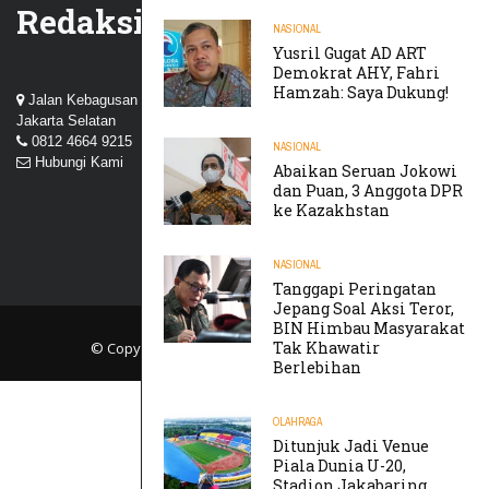
Redaksi
NASIONAL
Yusril Gugat AD ART
Demokrat AHY, Fahri
Hamzah: Saya Dukung!
Jalan Kebagusan III, Perum Nuansa Kebagusan, Pasar Minggu,
Jakarta Selatan
0812 4664 9215
NASIONAL
Hubungi Kami
Abaikan Seruan Jokowi
dan Puan, 3 Anggota DPR
ke Kazakhstan
NASIONAL
Tanggapi Peringatan
Jepang Soal Aksi Teror,
BIN Himbau Masyarakat
Tak Khawatir
© Copyright 2019
TIKTAK.ID
. All rights reserved.
Berlebihan
OLAHRAGA
Ditunjuk Jadi Venue
Piala Dunia U-20,
Stadion Jakabaring