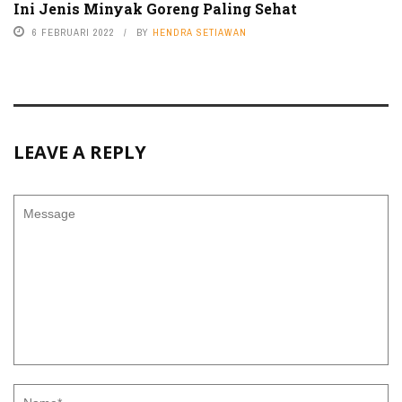
Ini Jenis Minyak Goreng Paling Sehat
6 FEBRUARI 2022
BY
HENDRA SETIAWAN
LEAVE A REPLY