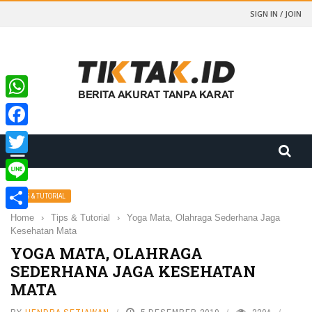
SIGN IN / JOIN
WhatsApp
Facebook
Twitter
Line
TIPS & TUTORIAL
Home
›
Tips & Tutorial
›
Yoga Mata, Olahraga Sederhana Jaga
Share
Kesehatan Mata
YOGA MATA, OLAHRAGA
SEDERHANA JAGA KESEHATAN
MATA