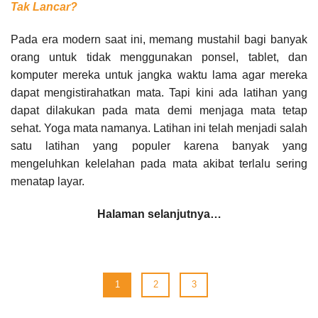
Tak Lancar?
Pada era modern saat ini, memang mustahil bagi banyak
orang untuk tidak menggunakan ponsel, tablet, dan
komputer mereka untuk jangka waktu lama agar mereka
dapat mengistirahatkan mata. Tapi kini ada latihan yang
dapat dilakukan pada mata demi menjaga mata tetap
sehat. Yoga mata namanya. Latihan ini telah menjadi salah
satu latihan yang populer karena banyak yang
mengeluhkan kelelahan pada mata akibat terlalu sering
menatap layar.
Halaman selanjutnya…
1
2
3