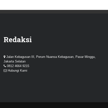
Redaksi
Jalan Kebagusan III, Perum Nuansa Kebagusan, Pasar Minggu,
Jakarta Selatan
0812 4664 9215
Hubungi Kami