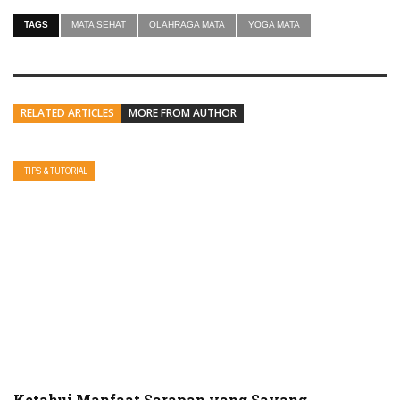
TAGS
MATA SEHAT
OLAHRAGA MATA
YOGA MATA
RELATED ARTICLES
MORE FROM AUTHOR
TIPS & TUTORIAL
Ketahui Manfaat Sarapan yang Sayang