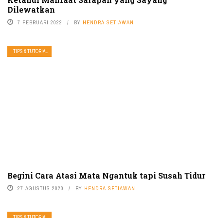
Dilewatkan
7 FEBRUARI 2022
BY
HENDRA SETIAWAN
TIPS & TUTORIAL
Begini Cara Atasi Mata Ngantuk tapi Susah Tidur
27 AGUSTUS 2020
BY
HENDRA SETIAWAN
TIPS & TUTORIAL