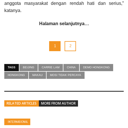
anggota masyarakat dengan rendah hati dan serius,”
katanya.
Halaman selanjutnya…
1
2
TAGS
BEIJING
CARRIE LAM
CHINA
DEMO HONGKONG
HONGKONG
MAKAU
MOSI TIDAK PERCAYA
RELATED ARTICLES
MORE FROM AUTHOR
INTERNASIONAL