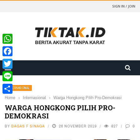
SIGN IN / JOIN
WhatsApp
Facebook
Twitter
Line
INTERNASIONAL
Home
›
Internasional
›
Warga Hongkong Pilih Pro-Demokrasi
Share
WARGA HONGKONG PILIH PRO-
DEMOKRASI
BY
BAGAS F SINAGA
26 NOVEMBER 2019
827
0