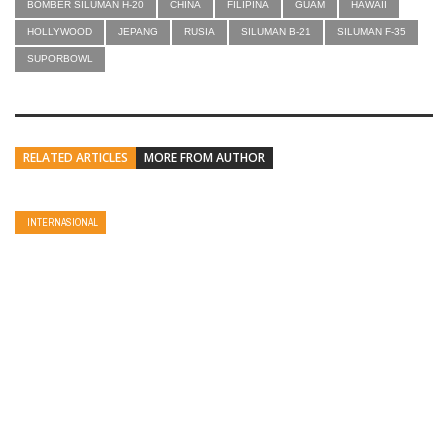
BOMBER SILUMAN H-20
CHINA
FILIPINA
GUAM
HAWAII
HOLLYWOOD
JEPANG
RUSIA
SILUMAN B-21
SILUMAN F-35
SUPORBOWL
RELATED ARTICLES
MORE FROM AUTHOR
INTERNASIONAL