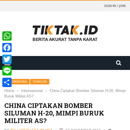
SIGN IN / JOIN
WhatsApp
Facebook
Twitter
Line
INTERNASIONAL
TEKNOLOGI
Home
›
Internasional
›
China Ciptakan Bomber Siluman H-20, Mimpi
Share
Buruk Militer AS?
CHINA CIPTAKAN BOMBER
SILUMAN H-20, MIMPI BURUK
MILITER AS?