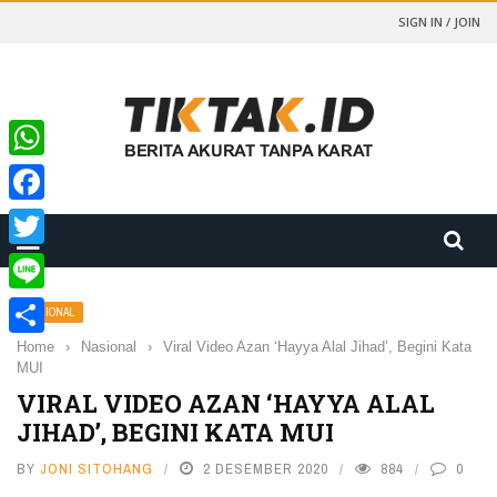
SIGN IN / JOIN
WhatsApp
Facebook
Twitter
Line
NASIONAL
Home
›
Nasional
›
Viral Video Azan ‘Hayya Alal Jihad’, Begini Kata
Share
MUI
VIRAL VIDEO AZAN ‘HAYYA ALAL
JIHAD’, BEGINI KATA MUI
BY
JONI SITOHANG
2 DESEMBER 2020
884
0