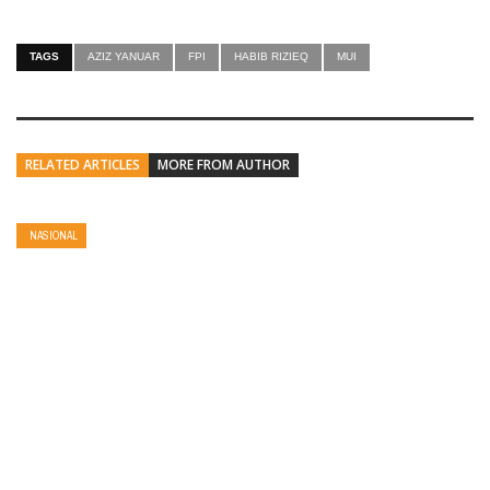
TAGS
AZIZ YANUAR
FPI
HABIB RIZIEQ
MUI
RELATED ARTICLES
MORE FROM AUTHOR
NASIONAL