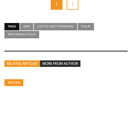
1
2
TAGS
DPR
LISTYO SIGIT PRABOWO
POLRI
REFORMASI POLRI
RELATED ARTICLES
MORE FROM AUTHOR
NASIONAL