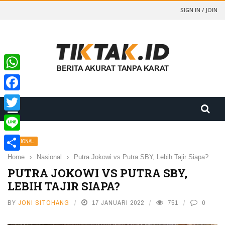
SIGN IN / JOIN
WhatsApp
Facebook
Twitter
Line
NASIONAL
Home
›
Nasional
›
Putra Jokowi vs Putra SBY, Lebih Tajir Siapa?
Share
PUTRA JOKOWI VS PUTRA SBY,
LEBIH TAJIR SIAPA?
BY
JONI SITOHANG
17 JANUARI 2022
751
0