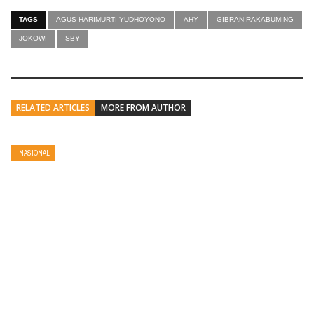
TAGS
AGUS HARIMURTI YUDHOYONO
AHY
GIBRAN RAKABUMING
JOKOWI
SBY
RELATED ARTICLES
MORE FROM AUTHOR
NASIONAL