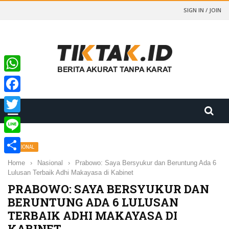
SIGN IN / JOIN
WhatsApp
Facebook
Twitter
Line
NASIONAL
Share
Home
›
Nasional
›
Prabowo: Saya Bersyukur dan Beruntung Ada 6
Lulusan Terbaik Adhi Makayasa di Kabinet
PRABOWO: SAYA BERSYUKUR DAN
BERUNTUNG ADA 6 LULUSAN
TERBAIK ADHI MAKAYASA DI
KABINET