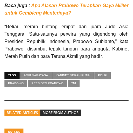
Baca juga :
Apa Alasan Prabowo Terapkan Gaya Militer
untuk Gembleng Menterinya?
“Beliau meraih bintang empat dan juara Judo Asia
Tenggara. Satu-satunya perwira yang digendong oleh
Presiden Republik Indonesia, Prabowo Subianto,” kata
Prabowo, disambut tepuk tangan para anggota Kabinet
Merah Putih dan para Taruna Akmil yang hadir.
TAGS
ADHI MAKAYASA
KABINET MERAH PUTIH
POLRI
PRABOWO
PRESIDEN PRABOWO
TNI
RELATED ARTICLES
MORE FROM AUTHOR
NASIONAL