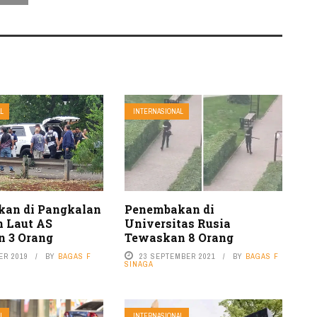
L
INTERNASIONAL
an di Pangkalan
Penembakan di
 Laut AS
Universitas Rusia
 3 Orang
Tewaskan 8 Orang
ER 2019
BY
BAGAS F
23 SEPTEMBER 2021
BY
BAGAS F
SINAGA
L
INTERNASIONAL