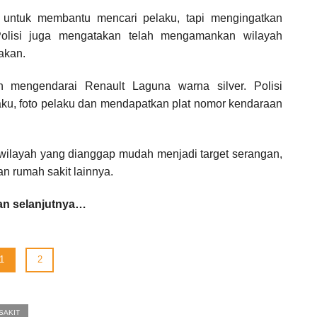
 untuk membantu mencari pelaku, tapi mengingatkan
Polisi juga mengatakan telah mengamankan wilayah
akan.
n mengendarai Renault Laguna warna silver. Polisi
aku, foto pelaku dan mendapatkan plat nomor kendaraan
h-wilayah yang dianggap mudah menjadi target serangan,
an rumah sakit lainnya.
n selanjutnya…
1
2
SAKIT