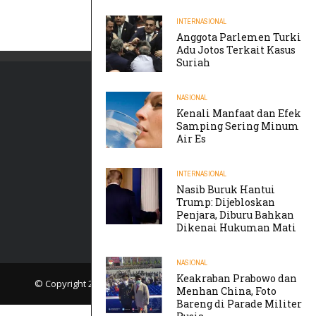
INTERNASIONAL
Anggota Parlemen Turki
Adu Jotos Terkait Kasus
Suriah
NASIONAL
Kenali Manfaat dan Efek
Samping Sering Minum
Air Es
INTERNASIONAL
Nasib Buruk Hantui
Trump: Dijebloskan
Penjara, Diburu Bahkan
Dikenai Hukuman Mati
NASIONAL
Keakraban Prabowo dan
© Copyright 2019
TIKTAK.ID
. All rights reserved.
Menhan China, Foto
Bareng di Parade Militer