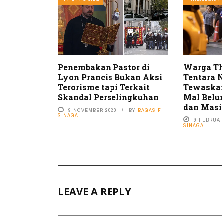
Penembakan Pastor di
Warga Th
Lyon Prancis Bukan Aksi
Tentara
Terorisme tapi Terkait
Tewaskan
Skandal Perselingkuhan
Mal Belu
dan Masi
9 NOVEMBER 2020
BY
BAGAS F
SINAGA
9 FEBRUAR
SINAGA
LEAVE A REPLY