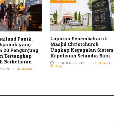
Laporan Penembakan di
ailand Panik,
Masjid Christchurch
 Ngamuk yang
Ungkap Kegagalan Sistem
 20 Pengunjung
Kepolisian Selandia Baru
m Tertangkap
h Berkeliaran
10 DESEMBER 2020
BY
BAGAS F
SINAGA
I 2020
BY
BAGAS F