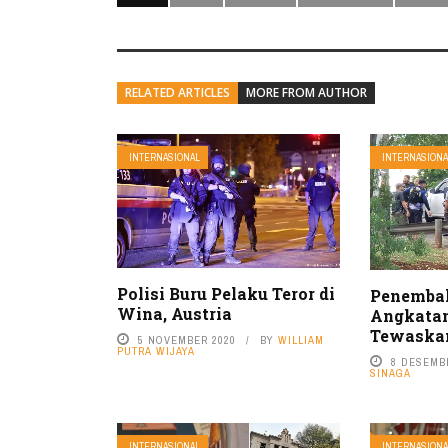
RELATED ARTICLES
MORE FROM AUTHOR
INTERNASIONAL
INTERNASIONA
Polisi Buru Pelaku Teror di
Penembak
Wina, Austria
Angkatan
Tewaskan
5 NOVEMBER 2020
BY
WILLIAM
PUTRA WIJAYA
8 DESEMB
SINAGA
INTERNASIONAL
INTERNASIONA