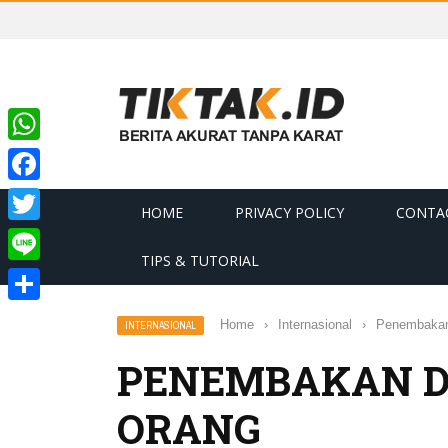
WhatsApp
Facebook
HOME
PRIVACY POLICY
CONTA
Twitter
TIPS & TUTORIAL
Line
Share
Home
›
Internasional
›
Penembakan
INTERNASIONAL
PENEMBAKAN DI
ORANG