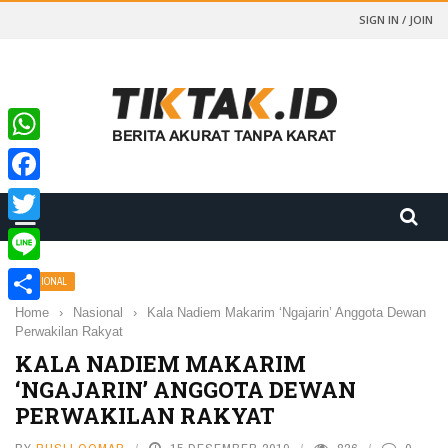
SIGN IN / JOIN
WhatsApp
Facebook
Twitter
Line
NASIONAL
Home
›
Nasional
›
Kala Nadiem Makarim ‘Ngajarin’ Anggota Dewan
Share
Perwakilan Rakyat
KALA NADIEM MAKARIM
‘NGAJARIN’ ANGGOTA DEWAN
PERWAKILAN RAKYAT