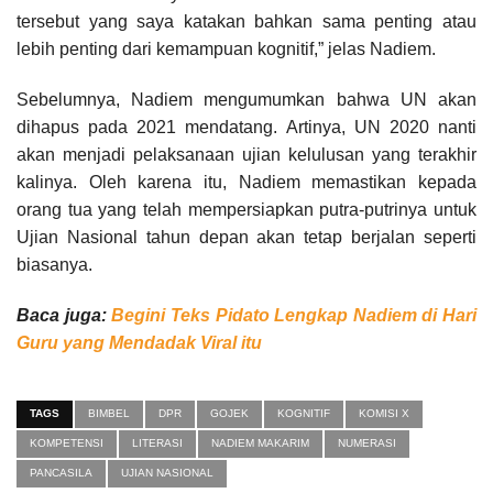
tersebut yang saya katakan bahkan sama penting atau
lebih penting dari kemampuan kognitif,” jelas Nadiem.
Sebelumnya, Nadiem mengumumkan bahwa UN akan
dihapus pada 2021 mendatang. Artinya, UN 2020 nanti
akan menjadi pelaksanaan ujian kelulusan yang terakhir
kalinya. Oleh karena itu, Nadiem memastikan kepada
orang tua yang telah mempersiapkan putra-putrinya untuk
Ujian Nasional tahun depan akan tetap berjalan seperti
biasanya.
Baca juga:
Begini Teks Pidato Lengkap Nadiem di Hari
Guru yang Mendadak Viral itu
TAGS
BIMBEL
DPR
GOJEK
KOGNITIF
KOMISI X
KOMPETENSI
LITERASI
NADIEM MAKARIM
NUMERASI
PANCASILA
UJIAN NASIONAL