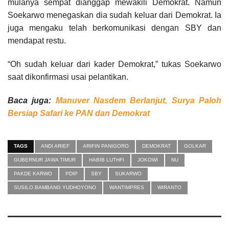
mulanya sempat dianggap mewakili Demokrat. Namun
Soekarwo menegaskan dia sudah keluar dari Demokrat. Ia
juga mengaku telah berkomunikasi dengan SBY dan
mendapat restu.
“Oh sudah keluar dari kader Demokrat,” tukas Soekarwo
saat dikonfirmasi usai pelantikan.
Baca juga:
Manuver Nasdem Berlanjut, Surya Paloh
Bersiap Safari ke PAN dan Demokrat
TAGS
ANDI ARIEF
ARIFIN PANIGORO
DEMOKRAT
GOLKAR
GUBERNUR JAWA TIMUR
HABIB LUTHFI
JOKOWI
NU
PAKDE KARWO
PDIP
SBY
SUKARWO
SUSILO BAMBANG YUDHOYONO
WANTIMPRES
WIRANTO