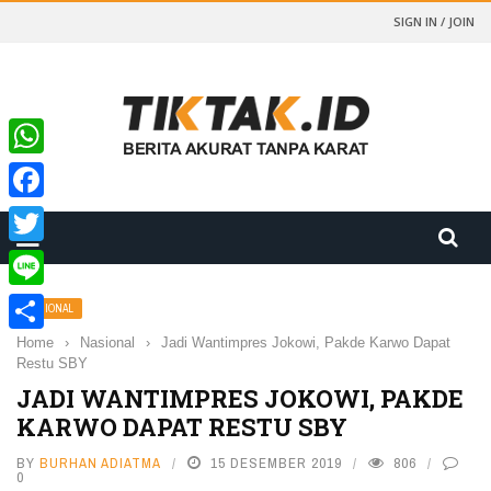
SIGN IN / JOIN
WhatsApp
Facebook
Twitter
Line
NASIONAL
Home
›
Nasional
›
Jadi Wantimpres Jokowi, Pakde Karwo Dapat
Share
Restu SBY
JADI WANTIMPRES JOKOWI, PAKDE
KARWO DAPAT RESTU SBY
BY
BURHAN ADIATMA
15 DESEMBER 2019
806
0