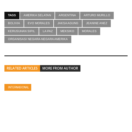
TAGS
AMERIKA SELATAN
ARGENTINA
ARTURO MURILLO
BOLIVIA
EVO MORALES
JAKSA AGUNG
JEANINE ANEZ
KERUSUHAN SIPIL
LA PAZ
MEKSIKO
MORALES
ORGANISASI NEGARA-NEGARA AMERIKA
RELATED ARTICLES
MORE FROM AUTHOR
INTERNASIONAL