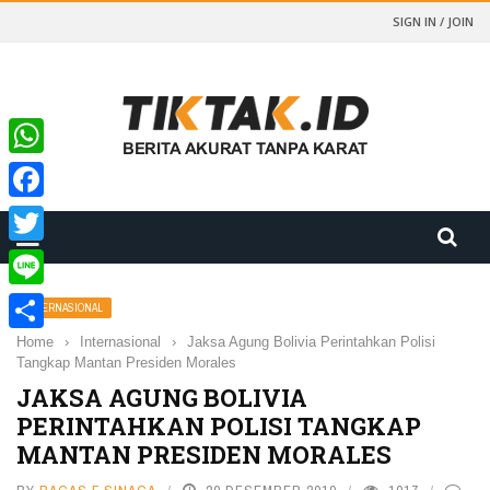
SIGN IN / JOIN
WhatsApp
Facebook
Twitter
Line
INTERNASIONAL
Home
›
Internasional
›
Jaksa Agung Bolivia Perintahkan Polisi
Share
Tangkap Mantan Presiden Morales
JAKSA AGUNG BOLIVIA
PERINTAHKAN POLISI TANGKAP
MANTAN PRESIDEN MORALES