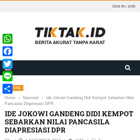
SIGN IN / JOIN
WhatsApp
Facebook
Twitter
Line
NASIONAL
Home
›
Nasional
›
Ide Jokowi Gandeng Didi Kempot Sebarkan Nilai
Share
Pancasila Diapresiasi DPR
IDE JOKOWI GANDENG DIDI KEMPOT
SEBARKAN NILAI PANCASILA
DIAPRESIASI DPR