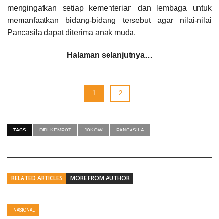
mengingatkan setiap kementerian dan lembaga untuk
memanfaatkan bidang-bidang tersebut agar nilai-nilai
Pancasila dapat diterima anak muda.
Halaman selanjutnya…
1
2
TAGS
DIDI KEMPOT
JOKOWI
PANCASILA
RELATED ARTICLES
MORE FROM AUTHOR
NASIONAL