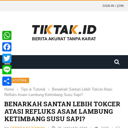
SIGN IN / JOIN
WhatsApp
Facebook
Twitter
Line
TIPS & TUTORIAL
Home
›
Tips & Tutorial
›
Benarkah Santan Lebih Tokcer Atasi
Share
Refluks Asam Lambung Ketimbang Susu Sapi?
BENARKAH SANTAN LEBIH TOKCER
ATASI REFLUKS ASAM LAMBUNG
KETIMBANG SUSU SAPI?