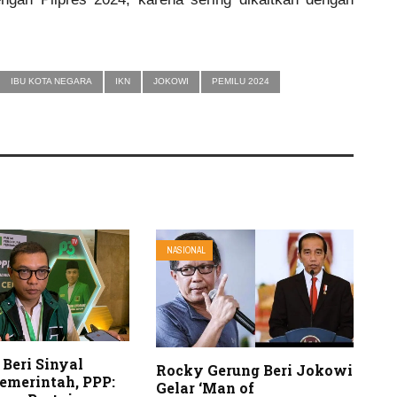
IBU KOTA NEGARA
IKN
JOKOWI
PEMILU 2024
NASIONAL
Beri Sinyal
Rocky Gerung Beri Jokowi
emerintah, PPP:
Gelar ‘Man of