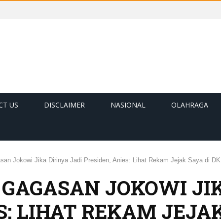
CT US
DISCLAIMER
NASIONAL
OLAHRAGA
an Jokowi Jika Dirinya Jadi Presiden, Anies: Lihat Rekam Jejak Saya di DK
 GAGASAN JOKOWI JIK
S: LIHAT REKAM JEJAK