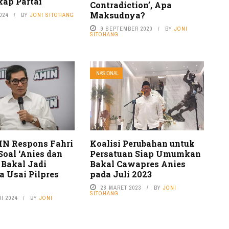
kap Partai
Contradiction’, Apa
Maksudnya?
024
BY
JONI SITOHANG
9 SEPTEMBER 2020
BY
JONI
SITOHANG
NASIONAL
N Respons Fahri
Koalisi Perubahan untuk
oal ‘Anies dan
Persatuan Siap Umumkan
 Bakal Jadi
Bakal Cawapres Anies
a Usai Pilpres
pada Juli 2023
28 MARET 2023
BY
JONI
SITOHANG
I 2024
BY
JONI