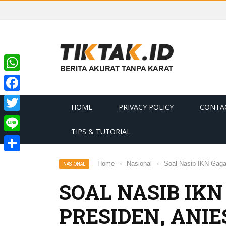
WhatsApp
Facebook
HOME
PRIVACY POLICY
CONTA
Twitter
TIPS & TUTORIAL
Line
Share
Home
›
Nasional
›
Soal Nasib IKN Gagas
NASIONAL
SOAL NASIB IKN
PRESIDEN, ANIE