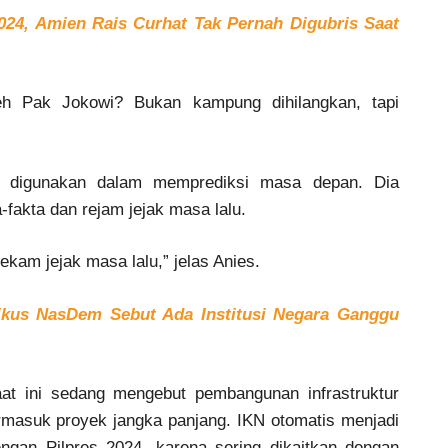
2024, Amien Rais Curhat Tak Pernah Digubris Saat
leh Pak Jokowi? Bukan kampung dihilangkan, tapi
t digunakan dalam memprediksi masa depan. Dia
a-fakta dan rejam jejak masa lalu.
kam jejak masa lalu,” jelas Anies.
tikus NasDem Sebut Ada Institusi Negara Ganggu
aat ini sedang mengebut pembangunan infrastruktur
rmasuk proyek jangka panjang. IKN otomatis menjadi
ngan Pilpres 2024, karena sering dikaitkan dengan