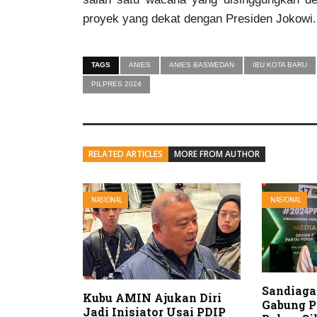
proyek yang dekat dengan Presiden Jokowi.
TAGS
ANIES
ANIES BASWEDAN
IBU KOTA BARU
PILPRES 2024
RELATED ARTICLES
MORE FROM AUTHOR
NASIONAL
NASIONAL
Sandiaga 
Kubu AMIN Ajukan Diri
Gabung P
Jadi Inisiator Usai PDIP