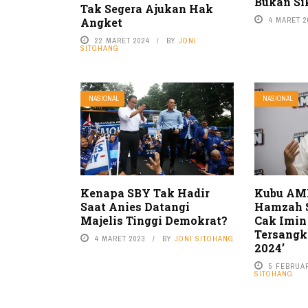
Bukan Si
Tak Segera Ajukan Hak
4 MARET 2
Angket
22 MARET 2024
BY
JONI
SITOHANG
NASIONAL
NASIONAL
Kenapa SBY Tak Hadir
Kubu AMI
Saat Anies Datangi
Hamzah S
Majelis Tinggi Demokrat?
Cak Imin
Tersangk
4 MARET 2023
BY
JONI SITOHANG
2024’
5 FEBRUAR
SITOHANG