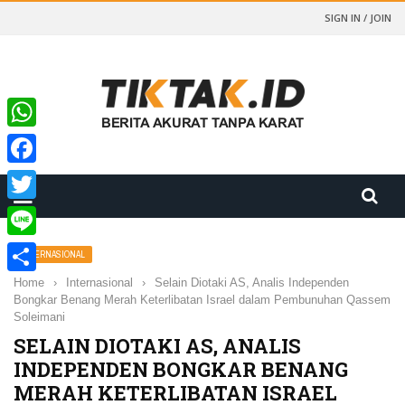
SIGN IN / JOIN
WhatsApp
Facebook
Twitter
Line
INTERNASIONAL
Home
›
Internasional
›
Selain Diotaki AS, Analis Independen
Share
Bongkar Benang Merah Keterlibatan Israel dalam Pembunuhan Qassem
Soleimani
SELAIN DIOTAKI AS, ANALIS
INDEPENDEN BONGKAR BENANG
MERAH KETERLIBATAN ISRAEL