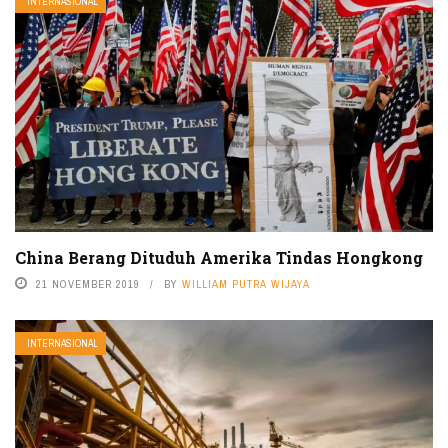
INTERNASIONAL
China Berang Dituduh Amerika Tindas Hongkong
21 NOVEMBER 2019
BY
WILLIAM PUTRA WIJAYA
INTERNASIONAL