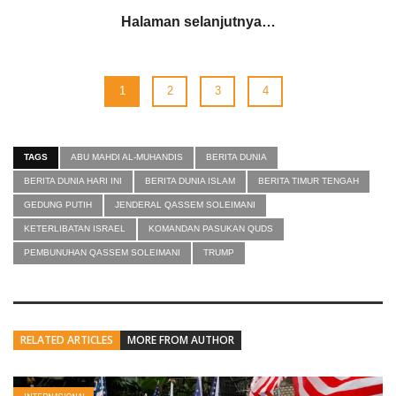
Halaman selanjutnya…
1
2
3
4
TAGS
ABU MAHDI AL-MUHANDIS
BERITA DUNIA
BERITA DUNIA HARI INI
BERITA DUNIA ISLAM
BERITA TIMUR TENGAH
GEDUNG PUTIH
JENDERAL QASSEM SOLEIMANI
KETERLIBATAN ISRAEL
KOMANDAN PASUKAN QUDS
PEMBUNUHAN QASSEM SOLEIMANI
TRUMP
RELATED ARTICLES
MORE FROM AUTHOR