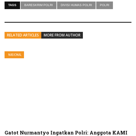
TAGS
BARESKRIM POLRI
DIVISI HUMAS POLRI
POLRI
RELATED ARTICLES
MORE FROM AUTHOR
NASIONAL
Gatot Nurmantyo Ingatkan Polri: Anggota KAMI