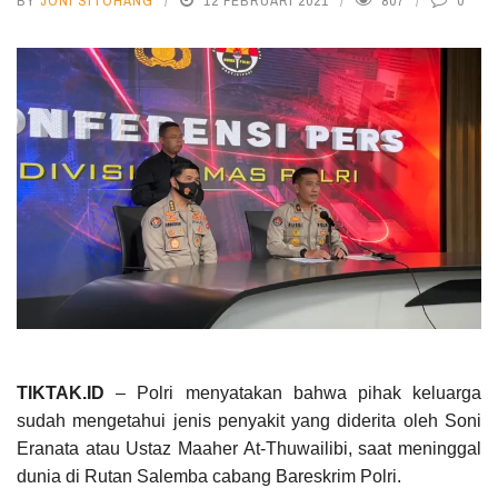
BY
JONI SITOHANG
12 FEBRUARI 2021
807
0
TIKTAK.ID
– Polri menyatakan bahwa pihak keluarga
sudah mengetahui jenis penyakit yang diderita oleh Soni
Eranata atau Ustaz Maaher At-Thuwailibi, saat meninggal
dunia di Rutan Salemba cabang Bareskrim Polri.