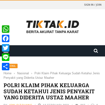
SIGN IN / JOIN
WhatsApp
Facebook
Twitter
Line
NASIONAL
Home
›
Nasional
›
Polri Klaim Pihak Keluarga Sudah Ketahui Jenis
Share
Penyakit yang Diderita Ustaz Maaher
POLRI KLAIM PIHAK KELUARGA
SUDAH KETAHUI JENIS PENYAKIT
YANG DIDERITA USTAZ MAAHER