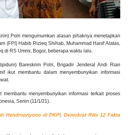
krim) Polri mengumumkan alasan pihaknya menetapkan
m (FPI) Habib Rizieq Shihab, Muhammad Hanif Alatas,
q di RS Ummi, Bogor, beberapa waktu lalu.
pidum) Bareskrim Polri, Brigadir Jenderal Andi Rian
nif ikut membantu dalam menyembunyikan informasi
awat.
 ikut membantu menyembunyikan informasi terkait proses
donesia, Senin (11/1/21).
 Hendropriyono di PKPI, Demokrat Rilis 12 Fakta