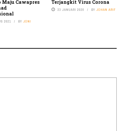
p Maju Cawapres
Terjangkit Virus Corona
had
23 JANUARI 2020
BY
JOHAN ARIF
sional
US 2021
BY
JONI