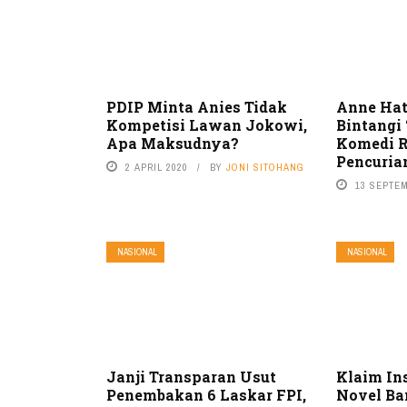
PDIP Minta Anies Tidak
Anne Ha
Kompetisi Lawan Jokowi,
Bintangi
Apa Maksudnya?
Komedi R
Pencuria
2 APRIL 2020
BY
JONI SITOHANG
13 SEPTE
NASIONAL
NASIONAL
Janji Transparan Usut
Klaim In
Penembakan 6 Laskar FPI,
Novel B