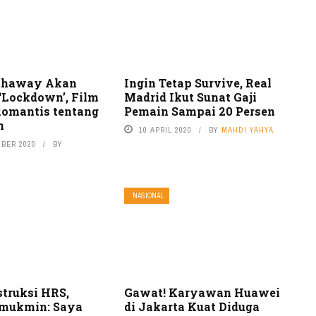
thaway Akan
Ingin Tetap Survive, Real
 ‘Lockdown’, Film
Madrid Ikut Sunat Gaji
omantis tentang
Pemain Sampai 20 Persen
n
10 APRIL 2020
BY
MAHDI YAHYA
MBER 2020
BY
NASIONAL
struksi HRS,
Gawat! Karyawan Huawei
amukmin: Saya
di Jakarta Kuat Diduga