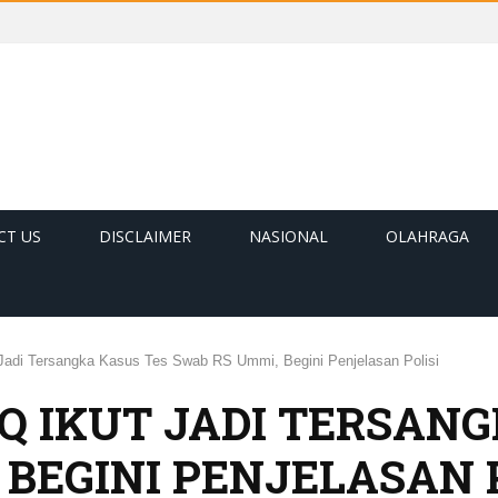
CT US
DISCLAIMER
NASIONAL
OLAHRAGA
 Jadi Tersangka Kasus Tes Swab RS Ummi, Begini Penjelasan Polisi
Q IKUT JADI TERSANG
BEGINI PENJELASAN 