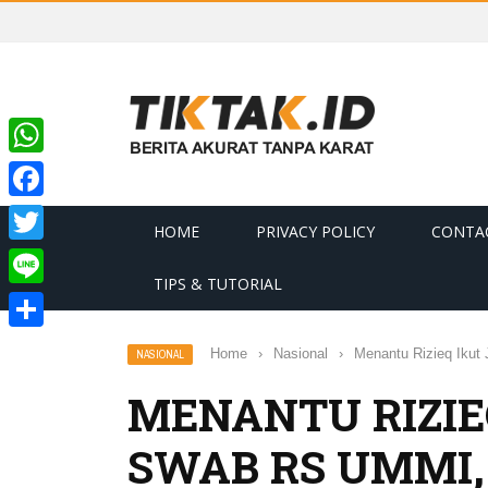
WhatsApp
Facebook
HOME
PRIVACY POLICY
CONTA
Twitter
TIPS & TUTORIAL
Line
Share
Home
›
Nasional
›
Menantu Rizieq Ikut
NASIONAL
MENANTU RIZIE
SWAB RS UMMI, 