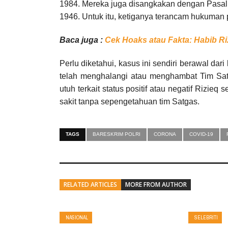
1984. Mereka juga disangkakan dengan Pasal
1946. Untuk itu, ketiganya terancam hukuman 
Baca juga :
Cek Hoaks atau Fakta: Habib Ri
Perlu diketahui, kasus ini sendiri berawal da
telah menghalangi atau menghambat Tim Sa
utuh terkait status positif atau negatif Rizie
sakit tanpa sepengetahuan tim Satgas.
TAGS
BARESKRIM POLRI
CORONA
COVID-19
RELATED ARTICLES
MORE FROM AUTHOR
NASIONAL
SELEBRITI