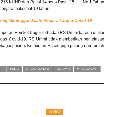
 216 KUHP dan Pasal 14 serta Pasal 15 UU No 1 Tahun
penjara maksimal 10 tahun.
zieq Meninggal dalam Penjara karena Covid-19
ri laporan Pemkot Bogor terhadap RS Ummi karena dinilai
tgas Covid-19. RS Ummi tidak memberikan penjelasan
q sebagai pasien. Kemudian Rizieq juga pulang dari rumah
FPI
POLISI
SATGAS COVID-19
TES SWAB
VIRUS CORONA
OLAHRAGA