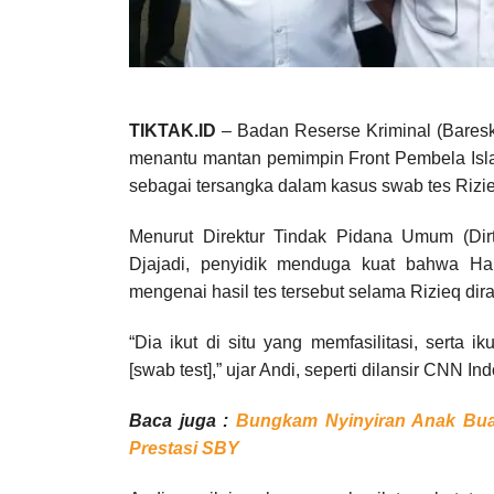
TIKTAK.ID
– Badan Reserse Kriminal (Bares
menantu mantan pemimpin Front Pembela Isla
sebagai tersangka dalam kasus swab tes Rizie
Menurut Direktur Tindak Pidana Umum (Dirti
Djajadi, penyidik menduga kuat bahwa Ha
mengenai hasil tes tersebut selama Rizieq dir
“Dia ikut di situ yang memfasilitasi, serta
[swab test],” ujar Andi, seperti dilansir CNN In
Baca juga :
Bungkam Nyinyiran Anak Buah
Prestasi SBY