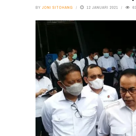
BY
JONI SITOHANG
12 JANUARI 2021
6