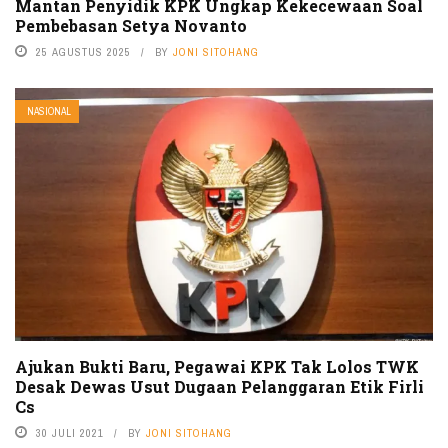
Mantan Penyidik KPK Ungkap Kekecewaan Soal
Pembebasan Setya Novanto
25 AGUSTUS 2025
BY
JONI SITOHANG
NASIONAL
Ajukan Bukti Baru, Pegawai KPK Tak Lolos TWK
Desak Dewas Usut Dugaan Pelanggaran Etik Firli
Cs
30 JULI 2021
BY
JONI SITOHANG