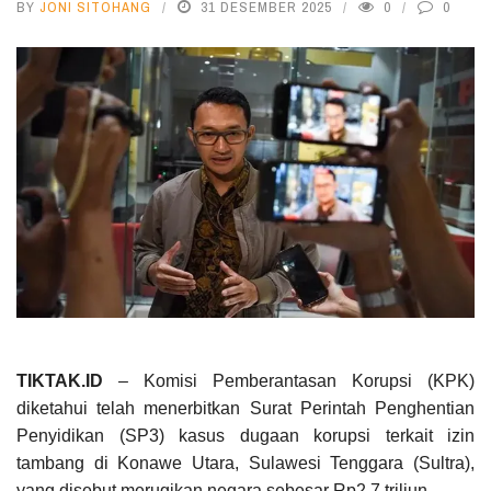
BY
JONI SITOHANG
31 DESEMBER 2025
0
0
TIKTAK.ID
– Komisi Pemberantasan Korupsi (KPK)
diketahui telah menerbitkan Surat Perintah Penghentian
Penyidikan (SP3) kasus dugaan korupsi terkait izin
tambang di Konawe Utara, Sulawesi Tenggara (Sultra),
yang disebut merugikan negara sebesar Rp2,7 triliun.