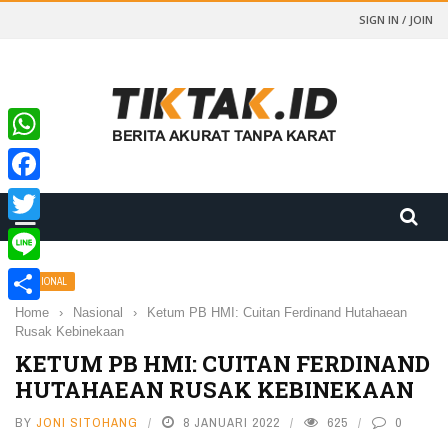
SIGN IN / JOIN
WhatsApp
Facebook
Twitter
Line
NASIONAL
Home
›
Nasional
›
Ketum PB HMI: Cuitan Ferdinand Hutahaean
Share
Rusak Kebinekaan
KETUM PB HMI: CUITAN FERDINAND
HUTAHAEAN RUSAK KEBINEKAAN
BY
JONI SITOHANG
8 JANUARI 2022
625
0