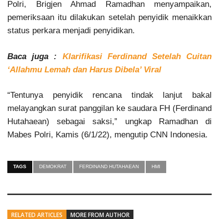
Polri, Brigjen Ahmad Ramadhan menyampaikan,
pemeriksaan itu dilakukan setelah penyidik menaikkan
status perkara menjadi penyidikan.
Baca juga :
Klarifikasi Ferdinand Setelah Cuitan
‘Allahmu Lemah dan Harus Dibela’ Viral
“Tentunya penyidik rencana tindak lanjut bakal
melayangkan surat panggilan ke saudara FH (Ferdinand
Hutahaean) sebagai saksi,” ungkap Ramadhan di
Mabes Polri, Kamis (6/1/22), mengutip CNN Indonesia.
TAGS
DEMOKRAT
FERDINAND HUTAHAEAN
HMI
RELATED ARTICLES
MORE FROM AUTHOR