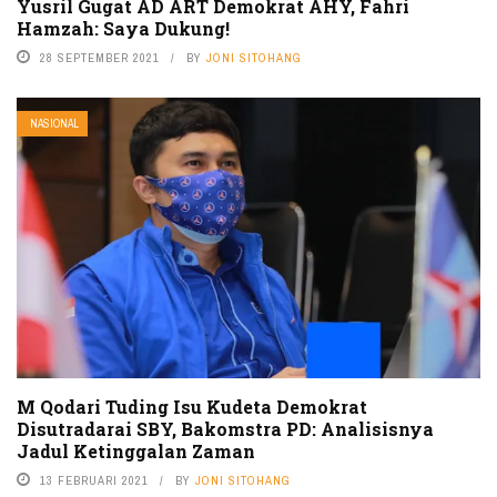
Yusril Gugat AD ART Demokrat AHY, Fahri
Hamzah: Saya Dukung!
28 SEPTEMBER 2021
BY
JONI SITOHANG
NASIONAL
M Qodari Tuding Isu Kudeta Demokrat
Disutradarai SBY, Bakomstra PD: Analisisnya
Jadul Ketinggalan Zaman
13 FEBRUARI 2021
BY
JONI SITOHANG