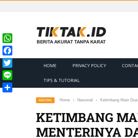
WhatsApp
Facebook
HOME
PRIVACY POLICY
CONTA
Twitter
TIPS & TUTORIAL
Line
Share
Home
›
Nasional
›
Ketimbang Main Dua 
NASIONAL
KETIMBANG MAI
MENTERINYA DA