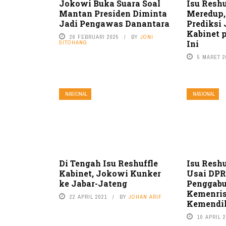
Jokowi Buka Suara Soal
Isu Resh
Mantan Presiden Diminta
Meredup,
Jadi Pengawas Danantara
Prediksi
Kabinet 
26 FEBRUARI 2025
BY
JONI
Ini
SITOHANG
5 MARET 2
NASIONAL
NASIONAL
Di Tengah Isu Reshuffle
Isu Resh
Kabinet, Jokowi Kunker
Usai DPR
ke Jabar-Jateng
Penggab
Kemenris
22 APRIL 2021
BY
JOHAN ARIF
Kemendi
10 APRIL 