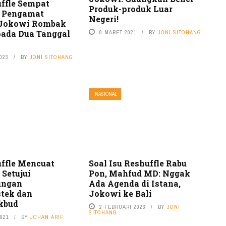
uffle Sempat
Produk-produk Luar
 Pengamat
Negeri!
 Jokowi Rombak
pada Dua Tanggal
8 MARET 2021
BY
JONI SITOHANG
023
BY
JONI SITOHANG
NASIONAL
uffle Mencuat
Soal Isu Reshuffle Rabu
 Setujui
Pon, Mahfud MD: Nggak
ungan
Ada Agenda di Istana,
tek dan
Jokowi ke Bali
kbud
2 FEBRUARI 2023
BY
JONI
SITOHANG
2021
BY
JOHAN ARIF