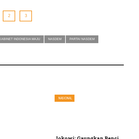
2
3
KABINET INDONESIA MAJU
NASDEM
PARTAI NASDEM
NASIONAL
Jokowi: Gaungkan Benci