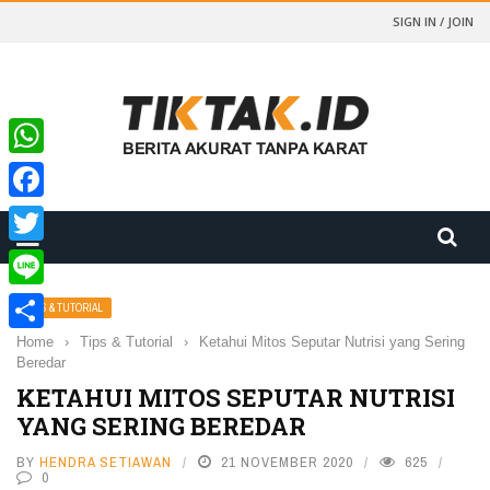
SIGN IN / JOIN
WhatsApp
Facebook
Twitter
Line
TIPS & TUTORIAL
Home
›
Tips & Tutorial
›
Ketahui Mitos Seputar Nutrisi yang Sering
Share
Beredar
KETAHUI MITOS SEPUTAR NUTRISI
YANG SERING BEREDAR
BY
HENDRA SETIAWAN
21 NOVEMBER 2020
625
0