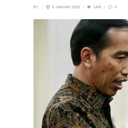
BY
5 JANUARI 2020
1455
0