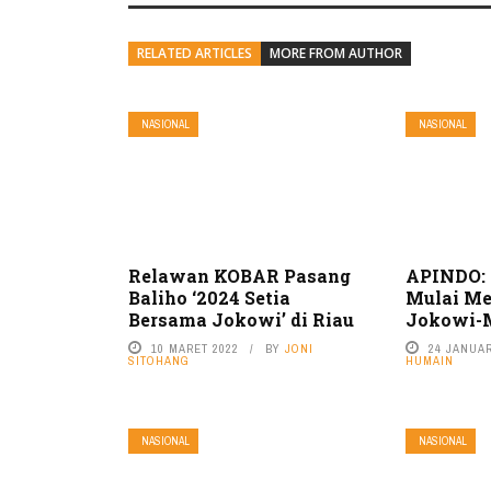
RELATED ARTICLES
MORE FROM AUTHOR
NASIONAL
NASIONAL
Relawan KOBAR Pasang
APINDO: 
Baliho ‘2024 Setia
Mulai Me
Bersama Jokowi’ di Riau
Jokowi-M
10 MARET 2022
BY
JONI
24 JANUAR
SITOHANG
HUMAIN
NASIONAL
NASIONAL