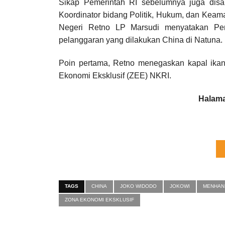
Sikap Pemerintah RI sebelumnya juga disam
Koordinator bidang Politik, Hukum, dan Keam
Negeri Retno LP Marsudi menyatakan Pem
pelanggaran yang dilakukan China di Natuna.
Poin pertama, Retno menegaskan kapal ikan
Ekonomi Eksklusif (ZEE) NKRI.
Halama
TAGS
CHINA
JOKO WIDODO
JOKOWI
MENHAN
ZONA EKONOMI EKSKLUSIF