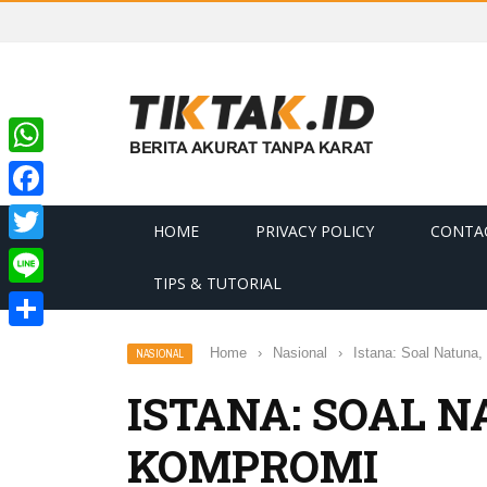
WhatsApp
Facebook
HOME
PRIVACY POLICY
CONTA
Twitter
TIPS & TUTORIAL
Line
Share
Home
›
Nasional
›
Istana: Soal Natuna
NASIONAL
ISTANA: SOAL N
KOMPROMI