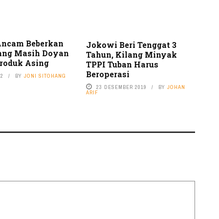
Ancam Beberkan
Jokowi Beri Tenggat 3
ang Masih Doyan
Tahun, Kilang Minyak
Produk Asing
TPPI Tuban Harus
Beroperasi
22
BY
JONI SITOHANG
23 DESEMBER 2019
BY
JOHAN
ARIF