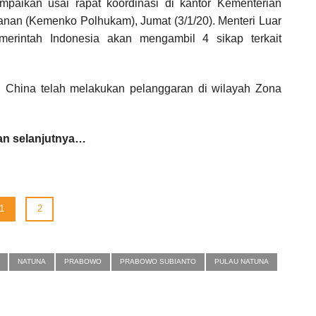
paikan usai rapat koordinasi di kantor Kementerian
anan (Kemenko Polhukam), Jumat (3/1/20). Menteri Luar
erintah Indonesia akan mengambil 4 sikap terkait
 China telah melakukan pelanggaran di wilayah Zona
n selanjutnya…
1
2
NATUNA
PRABOWO
PRABOWO SUBIANTO
PULAU NATUNA