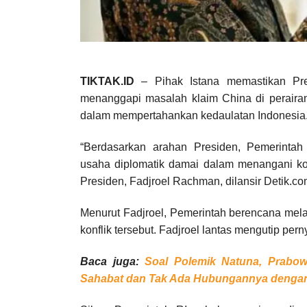
TIKTAK.ID
– Pihak Istana memastikan Pre
menanggapi masalah klaim China di peraira
dalam mempertahankan kedaulatan Indonesia
“Berdasarkan arahan Presiden, Pemerintah 
usaha diplomatik damai dalam menangani konf
Presiden, Fadjroel Rachman, dilansir Detik.com
Menurut Fadjroel, Pemerintah berencana me
konflik tersebut. Fadjroel lantas mengutip p
Baca juga:
Soal Polemik Natuna, Prabow
Sahabat dan Tak Ada Hubungannya dengan