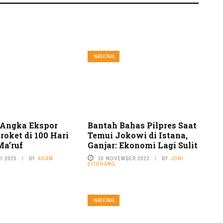
NASIONAL
Angka Ekspor
Bantah Bahas Pilpres Saat
roket di 100 Hari
Temui Jokowi di Istana,
a’ruf
Ganjar: Ekonomi Lagi Sulit
I 2020
BY
ADAM
10 NOVEMBER 2022
BY
JONI
SITOHANG
NASIONAL