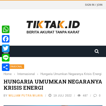
SIGN IN / JOIN
WhatsApp
Facebook
Twitter
Line
INTERNASIONAL
Home
›
Internasional
›
Hungaria Umumkan Negaranya Krisis Energi
Share
HUNGARIA UMUMKAN NEGARANYA
KRISIS ENERGI
BY
WILLIAM PUTRA WIJAYA
19 JULI 2022
487
0