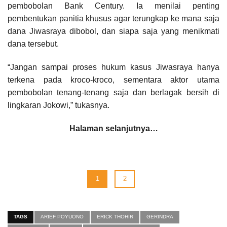
pembobolan Bank Century. Ia menilai penting
pembentukan panitia khusus agar terungkap ke mana saja
dana Jiwasraya dibobol, dan siapa saja yang menikmati
dana tersebut.
“Jangan sampai proses hukum kasus Jiwasraya hanya
terkena pada kroco-kroco, sementara aktor utama
pembobolan tenang-tenang saja dan berlagak bersih di
lingkaran Jokowi,” tukasnya.
Halaman selanjutnya…
1
2
TAGS
ARIEF POYUONO
ERICK THOHIR
GERINDRA