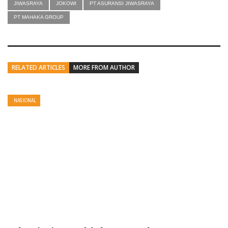
JIWASRAYA
JOKOWI
PT ASURANSI JIWASRAYA
PT MAHAKA GROUP
RELATED ARTICLES
MORE FROM AUTHOR
NASIONAL