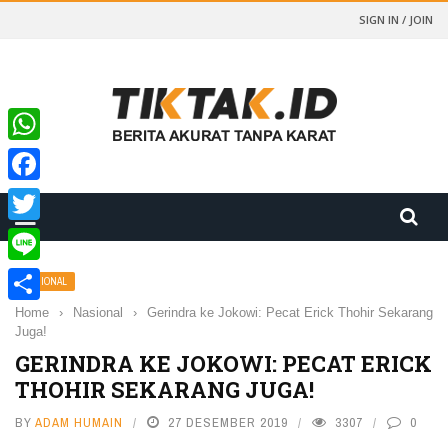
SIGN IN / JOIN
WhatsApp
Facebook
Twitter
Line
NASIONAL
Home
›
Nasional
›
Gerindra ke Jokowi: Pecat Erick Thohir Sekarang
Share
Juga!
GERINDRA KE JOKOWI: PECAT ERICK
THOHIR SEKARANG JUGA!
BY
ADAM HUMAIN
27 DESEMBER 2019
3307
0