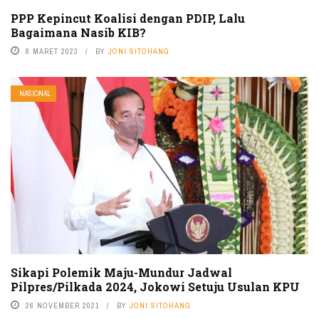
PPP Kepincut Koalisi dengan PDIP, Lalu
Bagaimana Nasib KIB?
8 MARET 2023
BY
JONI SITOHANG
NASIONAL
Sikapi Polemik Maju-Mundur Jadwal
Pilpres/Pilkada 2024, Jokowi Setuju Usulan KPU
26 NOVEMBER 2021
BY
JONI SITOHANG