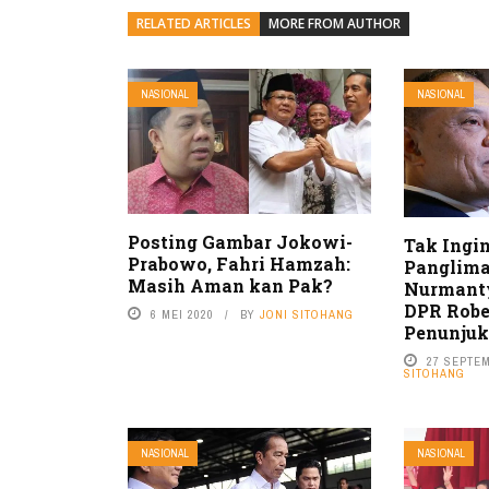
RELATED ARTICLES
MORE FROM AUTHOR
NASIONAL
NASIONAL
Posting Gambar Jokowi-
Tak Ingi
Prabowo, Fahri Hamzah:
Panglima
Masih Aman kan Pak?
Nurmant
DPR Robe
6 MEI 2020
BY
JONI SITOHANG
Penunjuk
27 SEPTE
SITOHANG
NASIONAL
NASIONAL