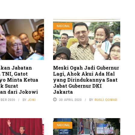
NASIONAL
nkan Jabatan
Meski Ogah Jadi Gubernur
 TNI, Gatot
Lagi, Ahok Akui Ada Hal
yo Minta Ketua
yang Dirindukannya Saat
k Surat
Jabat Gubernur DKI
an dari Jokowi
Jakarta
MBER 2020
BY
JONI
30 APRIL 2020
BY
RUSLI QOMAR
NASIONAL