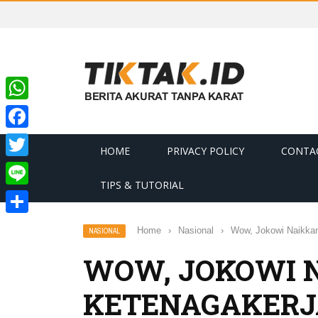
WhatsApp
Facebook
HOME
PRIVACY POLICY
CONTA
Twitter
TIPS & TUTORIAL
Line
Share
Home
›
Nasional
›
Wow, Jokowi Naikka
NASIONAL
WOW, JOKOWI 
KETENAGAKERJA