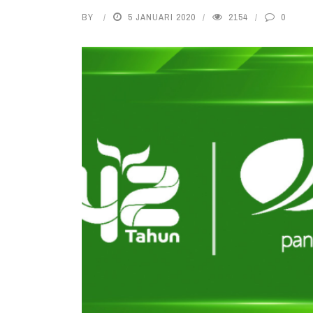
BY
5 JANUARI 2020
2154
0