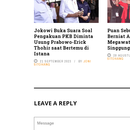
Jokowi Buka Suara Soal
Puan Seb
Pengakuan PKB Diminta
Berniat 
Usung Prabowo-Erick
Megawati
Thohir saat Bertemu di
Singgung
Istana
28 AGUST
SITOHANG
21 SEPTEMBER 2023
BY
JONI
SITOHANG
LEAVE A REPLY