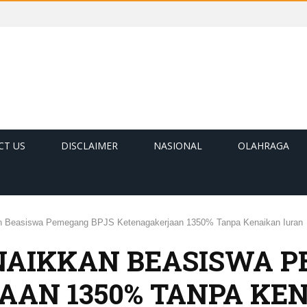
CT US
DISCLAIMER
NASIONAL
OLAHRAGA
n Beasiswa Pemegang BPJS Ketenagakerjaan 1350% Tanpa Kenaikan Iuran
NAIKKAN BEASISWA P
AN 1350% TANPA KE