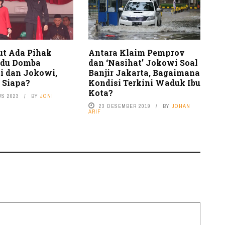
ut Ada Pihak
Antara Klaim Pemprov
Adu Domba
dan ‘Nasihat’ Jokowi Soal
 dan Jokowi,
Banjir Jakarta, Bagaimana
 Siapa?
Kondisi Terkini Waduk Ibu
Kota?
US 2023
BY
JONI
23 DESEMBER 2019
BY
JOHAN
ARIF