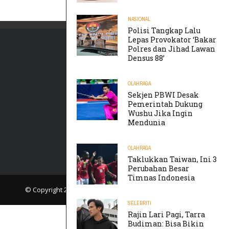
NASIONAL
Polisi Tangkap Lalu
Lepas Provokator ‘Bakar
Polres dan Jihad Lawan
Densus 88’
OLAHRAGA
Sekjen PBWI Desak
Pemerintah Dukung
Wushu Jika Ingin
Mendunia
OLAHRAGA
Taklukkan Taiwan, Ini 3
Perubahan Besar
Timnas Indonesia
© Copyright 2019
TIKTAK.ID
. All rights reserved.
SELEBRITI
Rajin Lari Pagi, Tarra
Budiman: Bisa Bikin