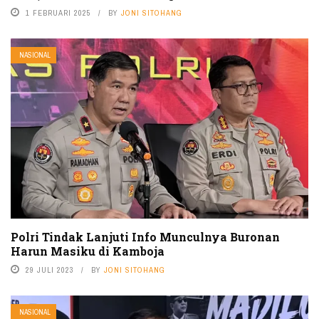
1 FEBRUARI 2025
BY
JONI SITOHANG
NASIONAL
Polri Tindak Lanjuti Info Munculnya Buronan
Harun Masiku di Kamboja
29 JULI 2023
BY
JONI SITOHANG
NASIONAL