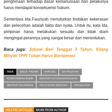
penghinaan terhadap dasar kemanusiaan dan pelakunya
harus mendapat konsekuensi hukum.
Sementara Ida Fauziyah menuturkan tindakan kekerasan
dan pelecehan adalah fakta dan nyata. Untuk itu, kata Ida,
pimpinan harus melakukan sesuatu dan tidak diam
mengingat perannya yang sangat besar dan menentukan.
Baca juga:
Jokowi Beri Tenggat 3 Tahun, Kilang
Minyak TPPI Tuban Harus Beroperasi
TAGS
ERICK THOHIR
HARI IBU
IDA FAUZIYAH
KEMENTERIAN BUMN
MENTERI KETENAGAKERJAAN
MENTERI KEUANGAN
PELECEHAN SEKSUAL
SRI MULYANI
RELATED ARTICLES
MORE FROM AUTHOR