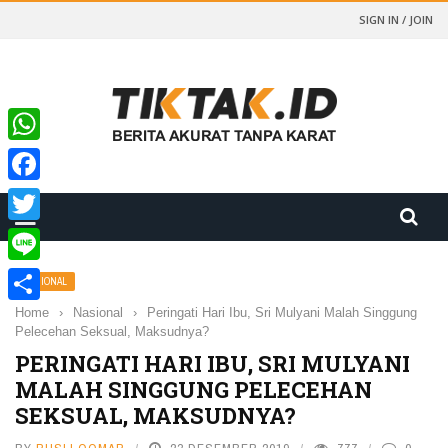
SIGN IN / JOIN
WhatsApp
Facebook
Twitter
Line
NASIONAL
Home
›
Nasional
›
Peringati Hari Ibu, Sri Mulyani Malah Singgung
Share
Pelecehan Seksual, Maksudnya?
PERINGATI HARI IBU, SRI MULYANI
MALAH SINGGUNG PELECEHAN
SEKSUAL, MAKSUDNYA?