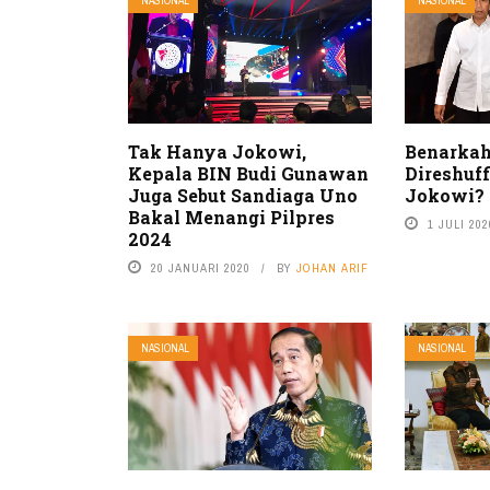
NASIONAL
NASIONAL
Tak Hanya Jokowi,
Benarkah
Kepala BIN Budi Gunawan
Direshuff
Juga Sebut Sandiaga Uno
Jokowi?
Bakal Menangi Pilpres
1 JULI 202
2024
20 JANUARI 2020
BY
JOHAN ARIF
NASIONAL
NASIONAL