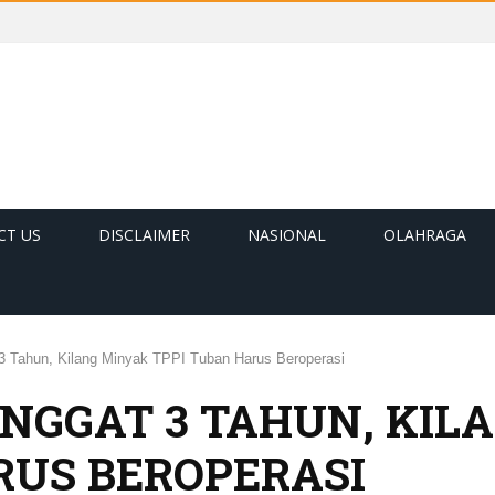
CT US
DISCLAIMER
NASIONAL
OLAHRAGA
 3 Tahun, Kilang Minyak TPPI Tuban Harus Beroperasi
ENGGAT 3 TAHUN, KIL
RUS BEROPERASI