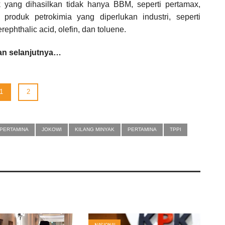
 yang dihasilkan tidak hanya BBM, seperti pertamax,
roduk petrokimia yang diperlukan industri, seperti
ephthalic acid, olefin, dan toluene.
n selanjutnya…
1
2
 PERTAMINA
JOKOWI
KILANG MINYAK
PERTAMINA
TPPI