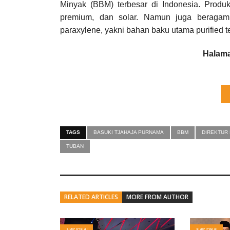
Minyak (BBM) terbesar di Indonesia. Produk
premium, dan solar. Namun juga beragam p
paraxylene, yakni bahan baku utama purified ter
Halama
TAGS
BASUKI TJAHAJA PURNAMA
BBM
DIREKTUR
TUBAN
RELATED ARTICLES
MORE FROM AUTHOR