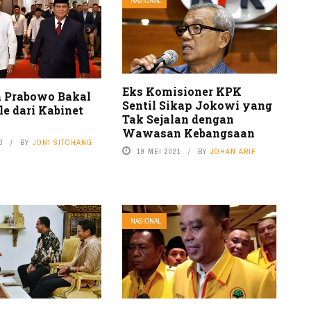
NASIONAL
Eks Komisioner KPK
 Prabowo Bakal
Sentil Sikap Jokowi yang
le dari Kabinet
Tak Sejalan dengan
Wawasan Kebangsaan
0
BY
JONI SITOHANG
19 MEI 2021
BY
JOHAN ARIF
NASIONAL