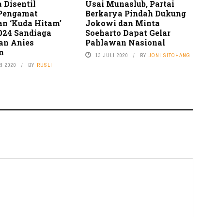
Disentil
Usai Munaslub, Partai
 Pengamat
Berkarya Pindah Dukung
an ‘Kuda Hitam’
Jokowi dan Minta
2024 Sandiaga
Soeharto Dapat Gelar
an Anies
Pahlawan Nasional
n
13 JULI 2020
BY
JONI SITOHANG
I 2020
BY
RUSLI