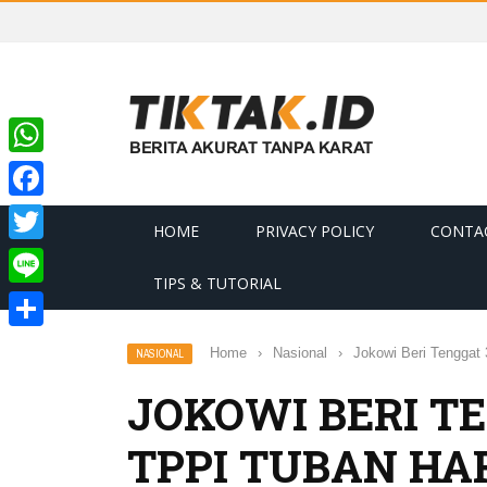
WhatsApp
Facebook
HOME
PRIVACY POLICY
CONTA
Twitter
TIPS & TUTORIAL
Line
Share
Home
›
Nasional
›
Jokowi Beri Tenggat
NASIONAL
JOKOWI BERI T
TPPI TUBAN HA