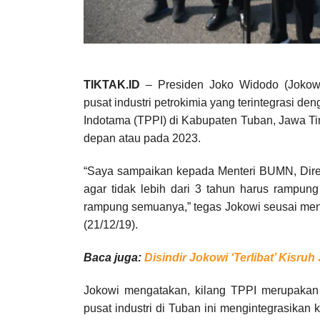
TIKTAK.ID
– Presiden Joko Widodo (Jokowi
pusat industri petrokimia yang terintegrasi d
Indotama (TPPI) di Kabupaten Tuban, Jawa Ti
depan atau pada 2023.
“Saya sampaikan kepada Menteri BUMN, Dire
agar tidak lebih dari 3 tahun harus rampung
rampung semuanya,” tegas Jokowi seusai menin
(21/12/19).
Baca juga:
Disindir Jokowi ‘Terlibat’ Kisru
Jokowi mengatakan, kilang TPPI merupakan s
pusat industri di Tuban ini mengintegrasikan