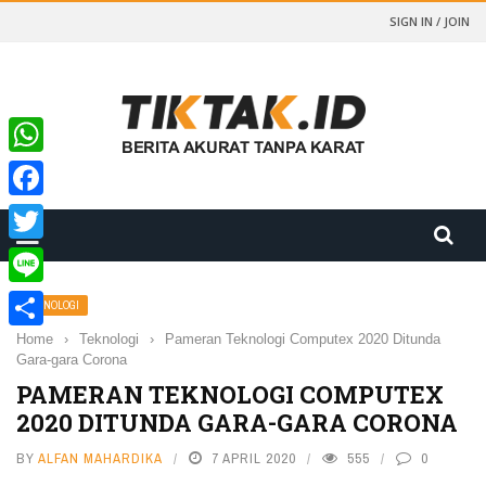
SIGN IN / JOIN
WhatsApp
Facebook
Twitter
Line
TEKNOLOGI
Home
›
Teknologi
›
Pameran Teknologi Computex 2020 Ditunda
Share
Gara-gara Corona
PAMERAN TEKNOLOGI COMPUTEX
2020 DITUNDA GARA-GARA CORONA
BY
ALFAN MAHARDIKA
7 APRIL 2020
555
0